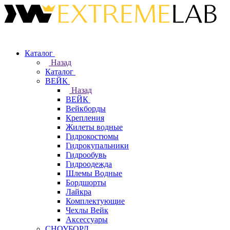
Каталог
Назад
Каталог
ВЕЙК
Назад
ВЕЙК
Вейкборды
Крепления
Жилеты водные
Гидрокостюмы
Гидрокупальники
Гидрообувь
Гидроодежда
Шлемы Водные
Бордшорты
Лайкра
Комплектующие
Чехлы Вейк
Аксессуары
СНОУБОРД