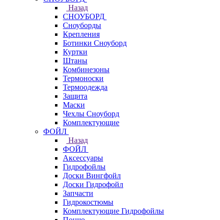
Назад
СНОУБОРД
Сноуборды
Крепления
Ботинки Сноуборд
Куртки
Штаны
Комбинезоны
Термоноски
Термоодежда
Защита
Маски
Чехлы Сноуборд
Комплектующие
ФОЙЛ
Назад
ФОЙЛ
Аксессуары
Гидрофойлы
Доски Вингфойл
Доски Гидрофойл
Запчасти
Гидрокостюмы
Комплектующие Гидрофойлы
Пончо