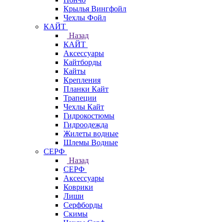
Крылья Вингфойл
Чехлы Фойл
КАЙТ
Назад
КАЙТ
Аксессуары
Кайтборды
Кайты
Крепления
Планки Кайт
Трапеции
Чехлы Кайт
Гидрокостюмы
Гидроодежда
Жилеты водные
Шлемы Водные
СЕРФ
Назад
СЕРФ
Аксессуары
Коврики
Лиши
Серфборды
Скимы