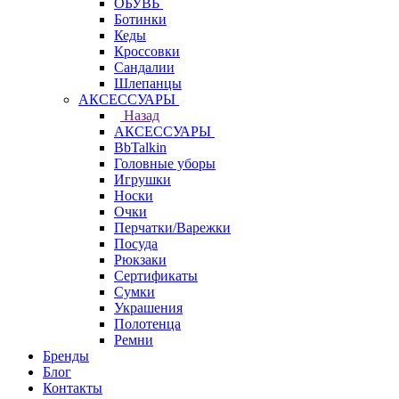
ОБУВЬ
Ботинки
Кеды
Кроссовки
Сандалии
Шлепанцы
АКСЕССУАРЫ
Назад
АКСЕССУАРЫ
BbTalkin
Головные уборы
Игрушки
Носки
Очки
Перчатки/Варежки
Посуда
Рюкзаки
Сертификаты
Сумки
Украшения
Полотенца
Ремни
Бренды
Блог
Контакты