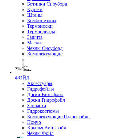
Ботинки Сноуборд
Куртки
Штаны
Комбинезоны
Термоноски
Термоодежда
Защита
Маски
Чехлы Сноуборд
Комплектующие
ФОЙЛ
Аксессуары
Гидрофойлы
Доски Вингфойл
Доски Гидрофойл
Запчасти
Гидрокостюмы
Комплектующие Гидрофойлы
Пончо
Крылья Вингфойл
Чехлы Фойл