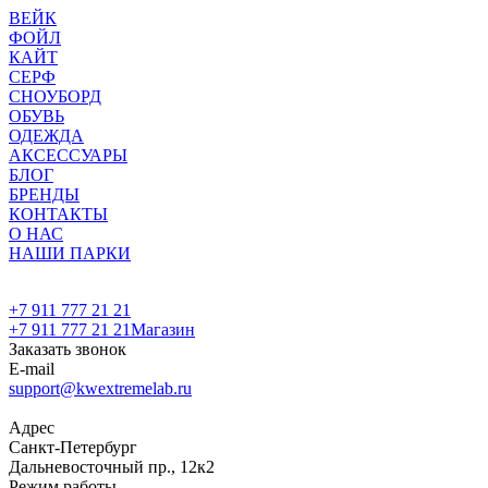
ВЕЙК
ФОЙЛ
КАЙТ
СЕРФ
СНОУБОРД
ОБУВЬ
ОДЕЖДА
АКСЕССУАРЫ
БЛОГ
БРЕНДЫ
КОНТАКТЫ
О НАС
НАШИ ПАРКИ
+7 911 777 21 21
+7 911 777 21 21
Магазин
Заказать звонок
E-mail
support@kwextremelab.ru
Адрес
Санкт-Петербург
Дальневосточный пр., 12к2
Режим работы