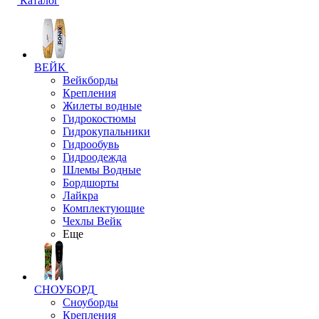
Каталог
ВЕЙК
Вейкборды
Крепления
Жилеты водные
Гидрокостюмы
Гидрокупальники
Гидрообувь
Гидроодежда
Шлемы Водные
Бордшорты
Лайкра
Комплектующие
Чехлы Вейк
Еще
СНОУБОРД
Сноуборды
Крепления