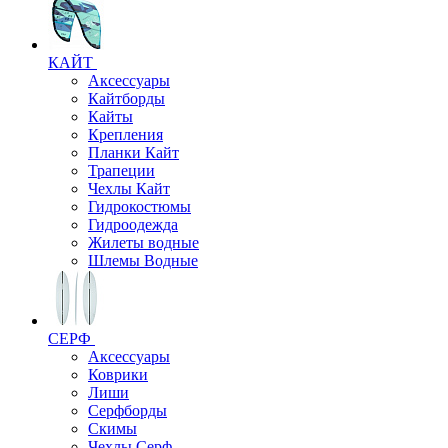
КАЙТ
Аксессуары
Кайтборды
Кайты
Крепления
Планки Кайт
Трапеции
Чехлы Кайт
Гидрокостюмы
Гидроодежда
Жилеты водные
Шлемы Водные
СЕРФ
Аксессуары
Коврики
Лиши
Серфборды
Скимы
Чехлы Cерф