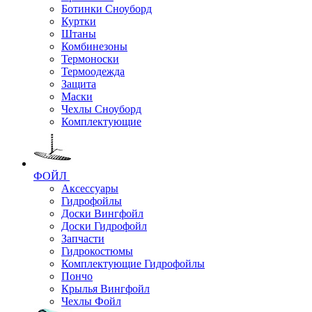
Ботинки Сноуборд
Куртки
Штаны
Комбинезоны
Термоноски
Термоодежда
Защита
Маски
Чехлы Сноуборд
Комплектующие
ФОЙЛ
Аксессуары
Гидрофойлы
Доски Вингфойл
Доски Гидрофойл
Запчасти
Гидрокостюмы
Комплектующие Гидрофойлы
Пончо
Крылья Вингфойл
Чехлы Фойл