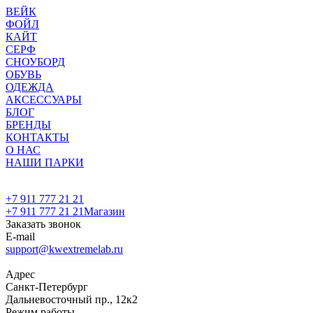
ВЕЙК
ФОЙЛ
КАЙТ
СЕРФ
СНОУБОРД
ОБУВЬ
ОДЕЖДА
АКСЕССУАРЫ
БЛОГ
БРЕНДЫ
КОНТАКТЫ
О НАС
НАШИ ПАРКИ
+7 911 777 21 21
+7 911 777 21 21
Магазин
Заказать звонок
E-mail
support@kwextremelab.ru
Адрес
Санкт-Петербург
Дальневосточный пр., 12к2
Режим работы