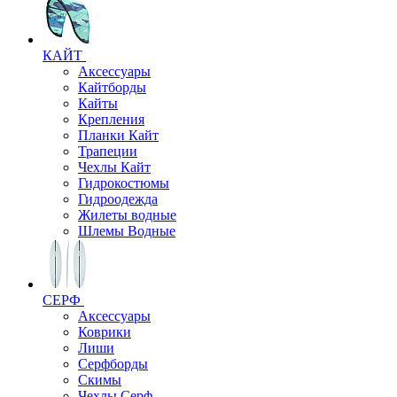
КАЙТ
Аксессуары
Кайтборды
Кайты
Крепления
Планки Кайт
Трапеции
Чехлы Кайт
Гидрокостюмы
Гидроодежда
Жилеты водные
Шлемы Водные
СЕРФ
Аксессуары
Коврики
Лиши
Серфборды
Скимы
Чехлы Cерф