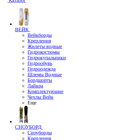
Каталог
ВЕЙК
Вейкборды
Крепления
Жилеты водные
Гидрокостюмы
Гидрокупальники
Гидрообувь
Гидроодежда
Шлемы Водные
Бордшорты
Лайкра
Комплектующие
Чехлы Вейк
Еще
СНОУБОРД
Сноуборды
Крепления