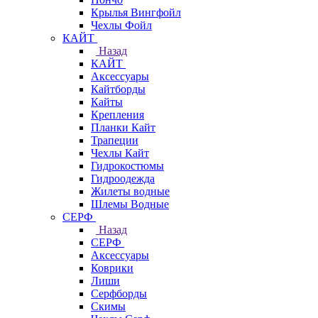
Крылья Вингфойл
Чехлы Фойл
КАЙТ
Назад
КАЙТ
Аксессуары
Кайтборды
Кайты
Крепления
Планки Кайт
Трапеции
Чехлы Кайт
Гидрокостюмы
Гидроодежда
Жилеты водные
Шлемы Водные
СЕРФ
Назад
СЕРФ
Аксессуары
Коврики
Лиши
Серфборды
Скимы