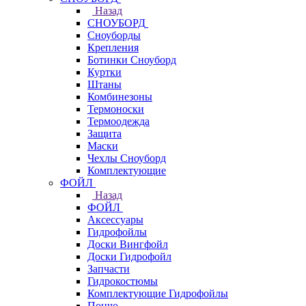
Назад
СНОУБОРД
Сноуборды
Крепления
Ботинки Сноуборд
Куртки
Штаны
Комбинезоны
Термоноски
Термоодежда
Защита
Маски
Чехлы Сноуборд
Комплектующие
ФОЙЛ
Назад
ФОЙЛ
Аксессуары
Гидрофойлы
Доски Вингфойл
Доски Гидрофойл
Запчасти
Гидрокостюмы
Комплектующие Гидрофойлы
Пончо