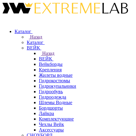
Каталог
Назад
Каталог
ВЕЙК
Назад
ВЕЙК
Вейкборды
Крепления
Жилеты водные
Гидрокостюмы
Гидрокупальники
Гидрообувь
Гидроодежда
Шлемы Водные
Бордшорты
Лайкра
Комплектующие
Чехлы Вейк
Аксессуары
СНОУБОРД