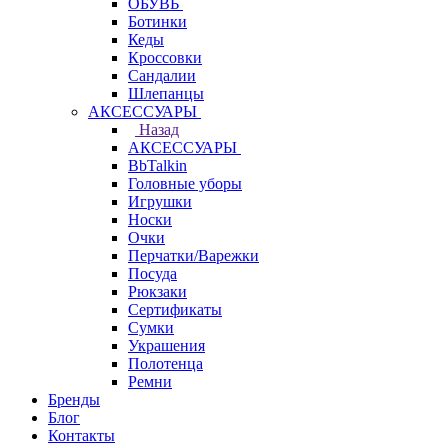
ОБУВЬ
Ботинки
Кеды
Кроссовки
Сандалии
Шлепанцы
АКСЕССУАРЫ
Назад
АКСЕССУАРЫ
BbTalkin
Головные уборы
Игрушки
Носки
Очки
Перчатки/Варежки
Посуда
Рюкзаки
Сертификаты
Сумки
Украшения
Полотенца
Ремни
Бренды
Блог
Контакты