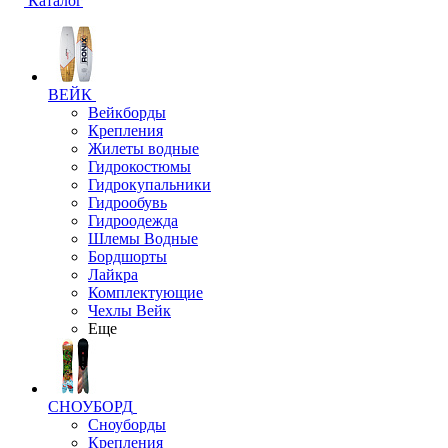
Каталог
ВЕЙК
Вейкборды
Крепления
Жилеты водные
Гидрокостюмы
Гидрокупальники
Гидрообувь
Гидроодежда
Шлемы Водные
Бордшорты
Лайкра
Комплектующие
Чехлы Вейк
Еще
СНОУБОРД
Сноуборды
Крепления