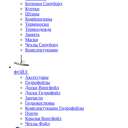
Ботинки Сноуборд
Куртки
Штаны
Комбинезоны
Термоноски
Термоодежда
Защита
Маски
Чехлы Сноуборд
Комплектующие
ФОЙЛ
Аксессуары
Гидрофойлы
Доски Вингфойл
Доски Гидрофойл
Запчасти
Гидрокостюмы
Комплектующие Гидрофойлы
Пончо
Крылья Вингфойл
Чехлы Фойл