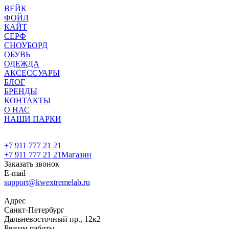
ВЕЙК
ФОЙЛ
КАЙТ
СЕРФ
СНОУБОРД
ОБУВЬ
ОДЕЖДА
АКСЕССУАРЫ
БЛОГ
БРЕНДЫ
КОНТАКТЫ
О НАС
НАШИ ПАРКИ
+7 911 777 21 21
+7 911 777 21 21
Магазин
Заказать звонок
E-mail
support@kwextremelab.ru
Адрес
Санкт-Петербург
Дальневосточный пр., 12к2
Режим работы