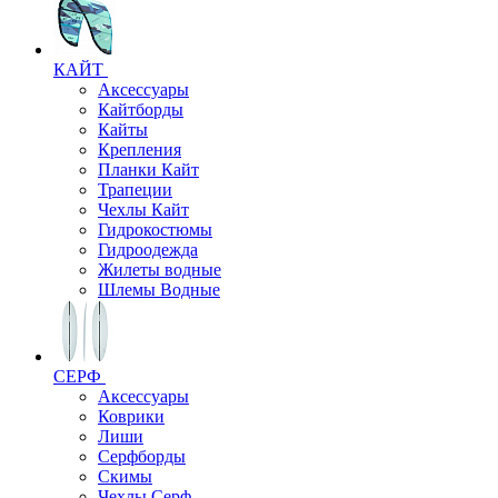
КАЙТ
Аксессуары
Кайтборды
Кайты
Крепления
Планки Кайт
Трапеции
Чехлы Кайт
Гидрокостюмы
Гидроодежда
Жилеты водные
Шлемы Водные
СЕРФ
Аксессуары
Коврики
Лиши
Серфборды
Скимы
Чехлы Cерф