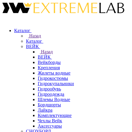
Каталог
Назад
Каталог
ВЕЙК
Назад
ВЕЙК
Вейкборды
Крепления
Жилеты водные
Гидрокостюмы
Гидрокупальники
Гидрообувь
Гидроодежда
Шлемы Водные
Бордшорты
Лайкра
Комплектующие
Чехлы Вейк
Аксессуары
СНОУБОРД