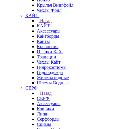
Крылья Вингфойл
Чехлы Фойл
КАЙТ
Назад
КАЙТ
Аксессуары
Кайтборды
Кайты
Крепления
Планки Кайт
Трапеции
Чехлы Кайт
Гидрокостюмы
Гидроодежда
Жилеты водные
Шлемы Водные
СЕРФ
Назад
СЕРФ
Аксессуары
Коврики
Лиши
Серфборды
Скимы