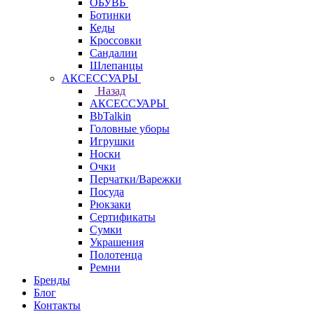
ОБУВЬ
Ботинки
Кеды
Кроссовки
Сандалии
Шлепанцы
АКСЕССУАРЫ
Назад
АКСЕССУАРЫ
BbTalkin
Головные уборы
Игрушки
Носки
Очки
Перчатки/Варежки
Посуда
Рюкзаки
Сертификаты
Сумки
Украшения
Полотенца
Ремни
Бренды
Блог
Контакты