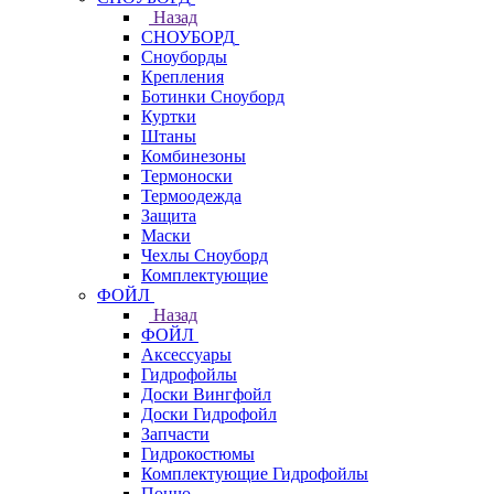
Назад
СНОУБОРД
Сноуборды
Крепления
Ботинки Сноуборд
Куртки
Штаны
Комбинезоны
Термоноски
Термоодежда
Защита
Маски
Чехлы Сноуборд
Комплектующие
ФОЙЛ
Назад
ФОЙЛ
Аксессуары
Гидрофойлы
Доски Вингфойл
Доски Гидрофойл
Запчасти
Гидрокостюмы
Комплектующие Гидрофойлы
Пончо