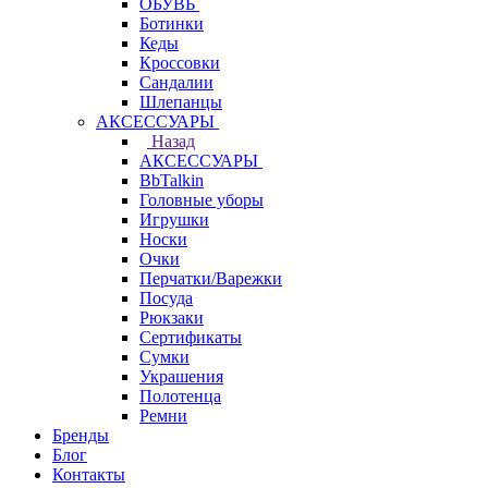
ОБУВЬ
Ботинки
Кеды
Кроссовки
Сандалии
Шлепанцы
АКСЕССУАРЫ
Назад
АКСЕССУАРЫ
BbTalkin
Головные уборы
Игрушки
Носки
Очки
Перчатки/Варежки
Посуда
Рюкзаки
Сертификаты
Сумки
Украшения
Полотенца
Ремни
Бренды
Блог
Контакты