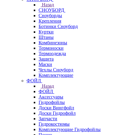
Назад
СНОУБОРД
Сноуборды
Крепления
Ботинки Сноуборд
Куртки
Штаны
Комбинезоны
Термоноски
Термоодежда
Защита
Маски
Чехлы Сноуборд
Комплектующие
ФОЙЛ
Назад
ФОЙЛ
Аксессуары
Гидрофойлы
Доски Вингфойл
Доски Гидрофойл
Запчасти
Гидрокостюмы
Комплектующие Гидрофойлы
Пончо