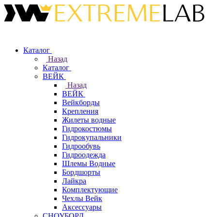
Каталог
Назад
Каталог
ВЕЙК
Назад
ВЕЙК
Вейкборды
Крепления
Жилеты водные
Гидрокостюмы
Гидрокупальники
Гидрообувь
Гидроодежда
Шлемы Водные
Бордшорты
Лайкра
Комплектующие
Чехлы Вейк
Аксессуары
СНОУБОРД