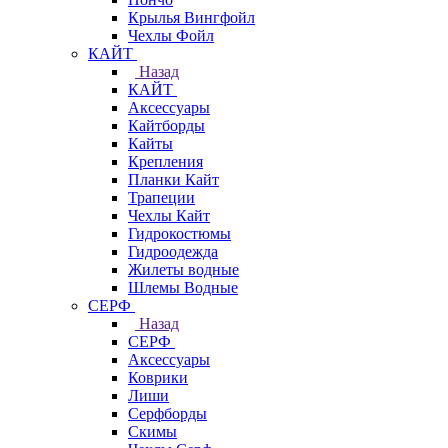
Крылья Вингфойл
Чехлы Фойл
КАЙТ
Назад
КАЙТ
Аксессуары
Кайтборды
Кайты
Крепления
Планки Кайт
Трапеции
Чехлы Кайт
Гидрокостюмы
Гидроодежда
Жилеты водные
Шлемы Водные
СЕРФ
Назад
СЕРФ
Аксессуары
Коврики
Лиши
Серфборды
Скимы