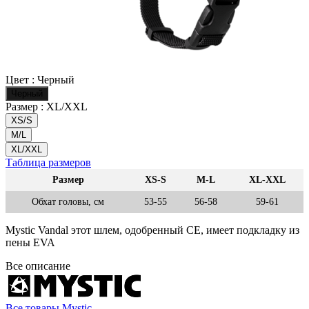
Цвет :
Черный
Черный
Размер :
XL/XXL
XS/S
M/L
XL/XXL
Таблица размеров
Размер
XS-S
M-L
XL-XXL
Обхат головы, см
53-55
56-58
59-61
Mystic Vandal этот шлем, одобренный CE, имеет подкладку из
пены EVA
Все описание
Все товары Mystic