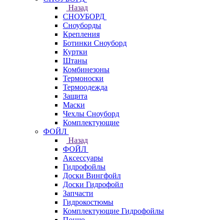
Назад
СНОУБОРД
Сноуборды
Крепления
Ботинки Сноуборд
Куртки
Штаны
Комбинезоны
Термоноски
Термоодежда
Защита
Маски
Чехлы Сноуборд
Комплектующие
ФОЙЛ
Назад
ФОЙЛ
Аксессуары
Гидрофойлы
Доски Вингфойл
Доски Гидрофойл
Запчасти
Гидрокостюмы
Комплектующие Гидрофойлы
Пончо