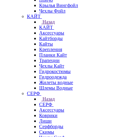
Крылья Вингфойл
Чехлы Фойл
КАЙТ
Назад
КАЙТ
Аксессуары
Кайтборды
Кайты
Крепления
Планки Кайт
Трапеции
Чехлы Кайт
Гидрокостюмы
Гидроодежда
Жилеты водные
Шлемы Водные
СЕРФ
Назад
СЕРФ
Аксессуары
Коврики
Лиши
Серфборды
Скимы