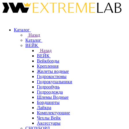
Каталог
Назад
Каталог
ВЕЙК
Назад
ВЕЙК
Вейкборды
Крепления
Жилеты водные
Гидрокостюмы
Гидрокупальники
Гидрообувь
Гидроодежда
Шлемы Водные
Бордшорты
Лайкра
Комплектующие
Чехлы Вейк
Аксессуары
СНОУБОРД