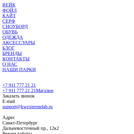
ВЕЙК
ФОЙЛ
КАЙТ
СЕРФ
СНОУБОРД
ОБУВЬ
ОДЕЖДА
АКСЕССУАРЫ
БЛОГ
БРЕНДЫ
КОНТАКТЫ
О НАС
НАШИ ПАРКИ
+7 911 777 21 21
+7 911 777 21 21
Магазин
Заказать звонок
E-mail
support@kwextremelab.ru
Адрес
Санкт-Петербург
Дальневосточный пр., 12к2
Режим работы