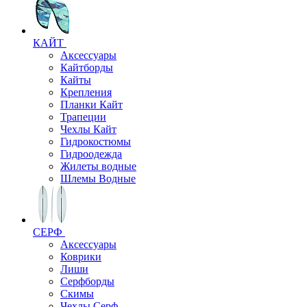
КАЙТ
Аксессуары
Кайтборды
Кайты
Крепления
Планки Кайт
Трапеции
Чехлы Кайт
Гидрокостюмы
Гидроодежда
Жилеты водные
Шлемы Водные
СЕРФ
Аксессуары
Коврики
Лиши
Серфборды
Скимы
Чехлы Cерф