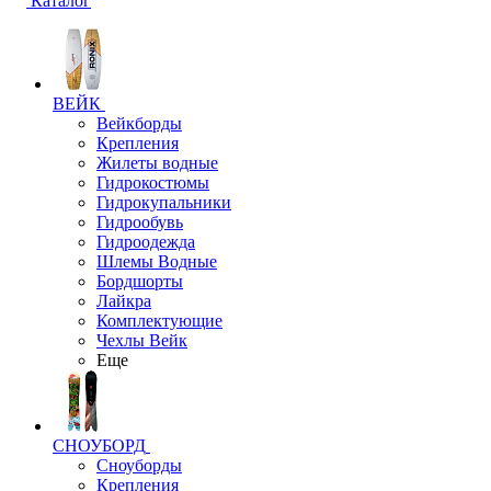
Каталог
ВЕЙК
Вейкборды
Крепления
Жилеты водные
Гидрокостюмы
Гидрокупальники
Гидрообувь
Гидроодежда
Шлемы Водные
Бордшорты
Лайкра
Комплектующие
Чехлы Вейк
Еще
СНОУБОРД
Сноуборды
Крепления