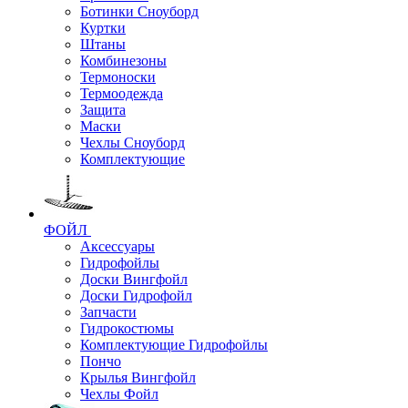
Ботинки Сноуборд
Куртки
Штаны
Комбинезоны
Термоноски
Термоодежда
Защита
Маски
Чехлы Сноуборд
Комплектующие
ФОЙЛ
Аксессуары
Гидрофойлы
Доски Вингфойл
Доски Гидрофойл
Запчасти
Гидрокостюмы
Комплектующие Гидрофойлы
Пончо
Крылья Вингфойл
Чехлы Фойл