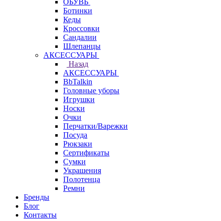
ОБУВЬ
Ботинки
Кеды
Кроссовки
Сандалии
Шлепанцы
АКСЕССУАРЫ
Назад
АКСЕССУАРЫ
BbTalkin
Головные уборы
Игрушки
Носки
Очки
Перчатки/Варежки
Посуда
Рюкзаки
Сертификаты
Сумки
Украшения
Полотенца
Ремни
Бренды
Блог
Контакты