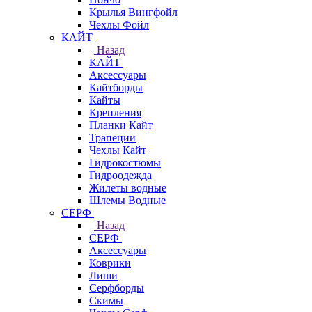
Крылья Вингфойл
Чехлы Фойл
КАЙТ
Назад
КАЙТ
Аксессуары
Кайтборды
Кайты
Крепления
Планки Кайт
Трапеции
Чехлы Кайт
Гидрокостюмы
Гидроодежда
Жилеты водные
Шлемы Водные
СЕРФ
Назад
СЕРФ
Аксессуары
Коврики
Лиши
Серфборды
Скимы