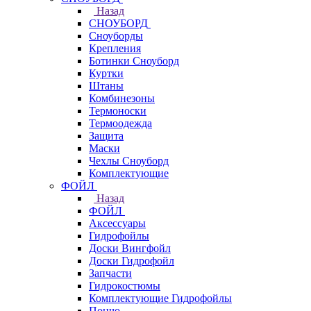
Назад
СНОУБОРД
Сноуборды
Крепления
Ботинки Сноуборд
Куртки
Штаны
Комбинезоны
Термоноски
Термоодежда
Защита
Маски
Чехлы Сноуборд
Комплектующие
ФОЙЛ
Назад
ФОЙЛ
Аксессуары
Гидрофойлы
Доски Вингфойл
Доски Гидрофойл
Запчасти
Гидрокостюмы
Комплектующие Гидрофойлы
Пончо