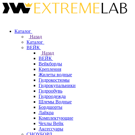
Каталог
Назад
Каталог
ВЕЙК
Назад
ВЕЙК
Вейкборды
Крепления
Жилеты водные
Гидрокостюмы
Гидрокупальники
Гидрообувь
Гидроодежда
Шлемы Водные
Бордшорты
Лайкра
Комплектующие
Чехлы Вейк
Аксессуары
СНОУБОРД