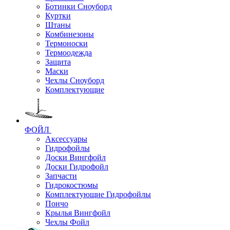
Ботинки Сноуборд
Куртки
Штаны
Комбинезоны
Термоноски
Термоодежда
Защита
Маски
Чехлы Сноуборд
Комплектующие
ФОЙЛ
Аксессуары
Гидрофойлы
Доски Вингфойл
Доски Гидрофойл
Запчасти
Гидрокостюмы
Комплектующие Гидрофойлы
Пончо
Крылья Вингфойл
Чехлы Фойл