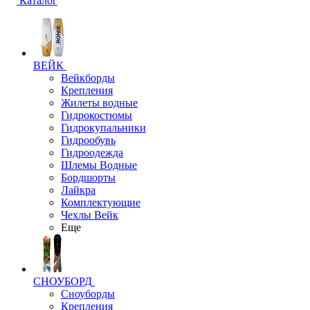
Каталог
ВЕЙК
Вейкборды
Крепления
Жилеты водные
Гидрокостюмы
Гидрокупальники
Гидрообувь
Гидроодежда
Шлемы Водные
Бордшорты
Лайкра
Комплектующие
Чехлы Вейк
Еще
СНОУБОРД
Сноуборды
Крепления