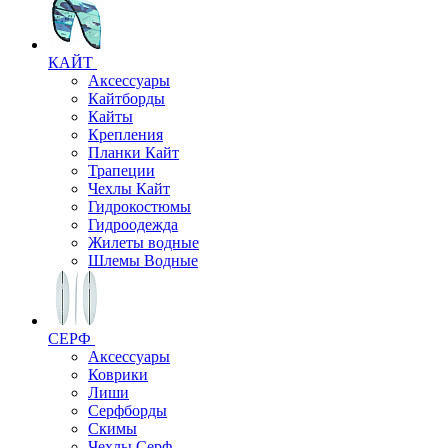
КАЙТ
Аксессуары
Кайтборды
Кайты
Крепления
Планки Кайт
Трапеции
Чехлы Кайт
Гидрокостюмы
Гидроодежда
Жилеты водные
Шлемы Водные
СЕРФ
Аксессуары
Коврики
Лиши
Серфборды
Скимы
Чехлы Cерф