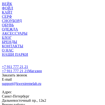
ВЕЙК
ФОЙЛ
КАЙТ
СЕРФ
СНОУБОРД
ОБУВЬ
ОДЕЖДА
АКСЕССУАРЫ
БЛОГ
БРЕНДЫ
КОНТАКТЫ
О НАС
НАШИ ПАРКИ
+7 911 777 21 21
+7 911 777 21 21
Магазин
Заказать звонок
E-mail
support@kwextremelab.ru
Адрес
Санкт-Петербург
Дальневосточный пр., 12к2
Режим работы