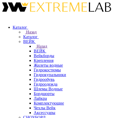
Каталог
Назад
Каталог
ВЕЙК
Назад
ВЕЙК
Вейкборды
Крепления
Жилеты водные
Гидрокостюмы
Гидрокупальники
Гидрообувь
Гидроодежда
Шлемы Водные
Бордшорты
Лайкра
Комплектующие
Чехлы Вейк
Аксессуары
СНОУБОРД