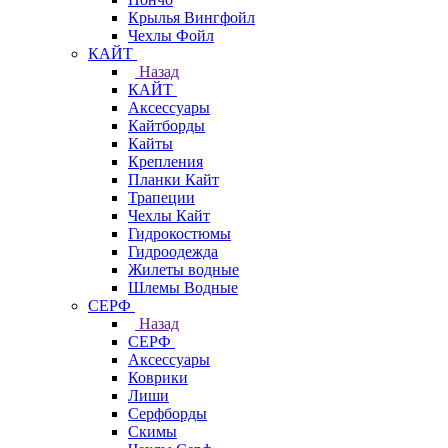
Крылья Вингфойл
Чехлы Фойл
КАЙТ
Назад
КАЙТ
Аксессуары
Кайтборды
Кайты
Крепления
Планки Кайт
Трапеции
Чехлы Кайт
Гидрокостюмы
Гидроодежда
Жилеты водные
Шлемы Водные
СЕРФ
Назад
СЕРФ
Аксессуары
Коврики
Лиши
Серфборды
Скимы