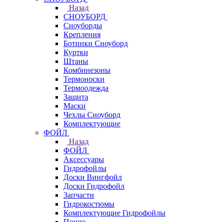
Назад
СНОУБОРД
Сноуборды
Крепления
Ботинки Сноуборд
Куртки
Штаны
Комбинезоны
Термоноски
Термоодежда
Защита
Маски
Чехлы Сноуборд
Комплектующие
ФОЙЛ
Назад
ФОЙЛ
Аксессуары
Гидрофойлы
Доски Вингфойл
Доски Гидрофойл
Запчасти
Гидрокостюмы
Комплектующие Гидрофойлы
Пончо