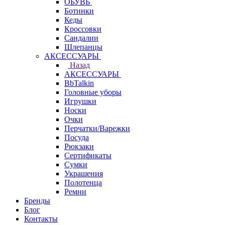
ОБУВЬ
Ботинки
Кеды
Кроссовки
Сандалии
Шлепанцы
АКСЕССУАРЫ
Назад
АКСЕССУАРЫ
BbTalkin
Головные уборы
Игрушки
Носки
Очки
Перчатки/Варежки
Посуда
Рюкзаки
Сертификаты
Сумки
Украшения
Полотенца
Ремни
Бренды
Блог
Контакты