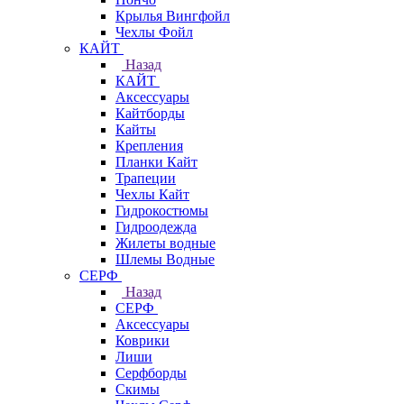
Крылья Вингфойл
Чехлы Фойл
КАЙТ
Назад
КАЙТ
Аксессуары
Кайтборды
Кайты
Крепления
Планки Кайт
Трапеции
Чехлы Кайт
Гидрокостюмы
Гидроодежда
Жилеты водные
Шлемы Водные
СЕРФ
Назад
СЕРФ
Аксессуары
Коврики
Лиши
Серфборды
Скимы