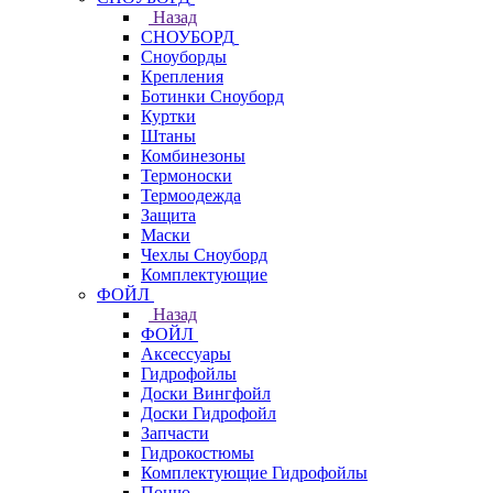
Назад
СНОУБОРД
Сноуборды
Крепления
Ботинки Сноуборд
Куртки
Штаны
Комбинезоны
Термоноски
Термоодежда
Защита
Маски
Чехлы Сноуборд
Комплектующие
ФОЙЛ
Назад
ФОЙЛ
Аксессуары
Гидрофойлы
Доски Вингфойл
Доски Гидрофойл
Запчасти
Гидрокостюмы
Комплектующие Гидрофойлы
Пончо