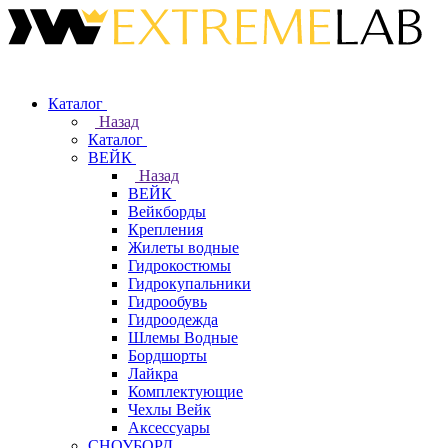
Каталог
Назад
Каталог
ВЕЙК
Назад
ВЕЙК
Вейкборды
Крепления
Жилеты водные
Гидрокостюмы
Гидрокупальники
Гидрообувь
Гидроодежда
Шлемы Водные
Бордшорты
Лайкра
Комплектующие
Чехлы Вейк
Аксессуары
СНОУБОРД