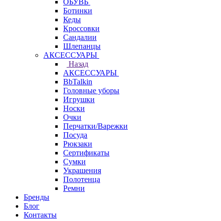
ОБУВЬ
Ботинки
Кеды
Кроссовки
Сандалии
Шлепанцы
АКСЕССУАРЫ
Назад
АКСЕССУАРЫ
BbTalkin
Головные уборы
Игрушки
Носки
Очки
Перчатки/Варежки
Посуда
Рюкзаки
Сертификаты
Сумки
Украшения
Полотенца
Ремни
Бренды
Блог
Контакты