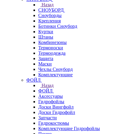
Назад
СНОУБОРД
Сноуборды
Крепления
Ботинки Сноуборд
Куртки
Штаны
Комбинезоны
Термоноски
Термоодежда
Защита
Маски
Чехлы Сноуборд
Комплектующие
ФОЙЛ
Назад
ФОЙЛ
Аксессуары
Гидрофойлы
Доски Вингфойл
Доски Гидрофойл
Запчасти
Гидрокостюмы
Комплектующие Гидрофойлы
Пончо