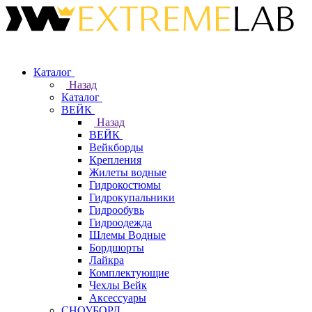
Каталог
Назад
Каталог
ВЕЙК
Назад
ВЕЙК
Вейкборды
Крепления
Жилеты водные
Гидрокостюмы
Гидрокупальники
Гидрообувь
Гидроодежда
Шлемы Водные
Бордшорты
Лайкра
Комплектующие
Чехлы Вейк
Аксессуары
СНОУБОРД