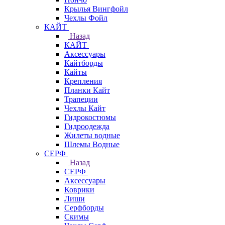
Крылья Вингфойл
Чехлы Фойл
КАЙТ
Назад
КАЙТ
Аксессуары
Кайтборды
Кайты
Крепления
Планки Кайт
Трапеции
Чехлы Кайт
Гидрокостюмы
Гидроодежда
Жилеты водные
Шлемы Водные
СЕРФ
Назад
СЕРФ
Аксессуары
Коврики
Лиши
Серфборды
Скимы