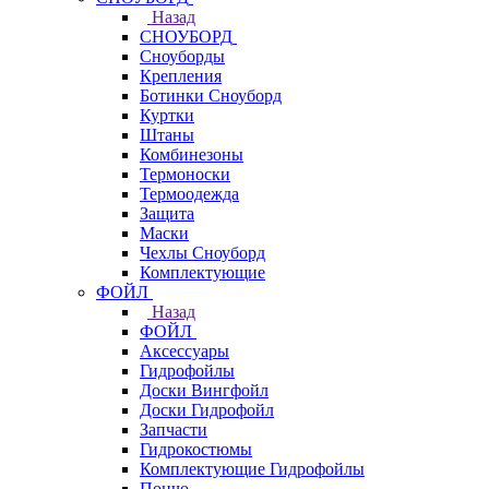
Назад
СНОУБОРД
Сноуборды
Крепления
Ботинки Сноуборд
Куртки
Штаны
Комбинезоны
Термоноски
Термоодежда
Защита
Маски
Чехлы Сноуборд
Комплектующие
ФОЙЛ
Назад
ФОЙЛ
Аксессуары
Гидрофойлы
Доски Вингфойл
Доски Гидрофойл
Запчасти
Гидрокостюмы
Комплектующие Гидрофойлы
Пончо