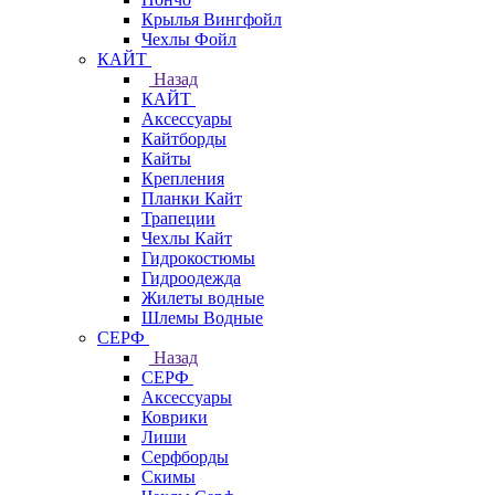
Крылья Вингфойл
Чехлы Фойл
КАЙТ
Назад
КАЙТ
Аксессуары
Кайтборды
Кайты
Крепления
Планки Кайт
Трапеции
Чехлы Кайт
Гидрокостюмы
Гидроодежда
Жилеты водные
Шлемы Водные
СЕРФ
Назад
СЕРФ
Аксессуары
Коврики
Лиши
Серфборды
Скимы