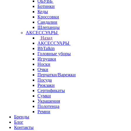
ОБУВЬ
Ботинки
Кеды
Кроссовки
Сандалии
Шлепанцы
АКСЕССУАРЫ
Назад
АКСЕССУАРЫ
BbTalkin
Головные уборы
Игрушки
Носки
Очки
Перчатки/Варежки
Посуда
Рюкзаки
Сертификаты
Сумки
Украшения
Полотенца
Ремни
Бренды
Блог
Контакты