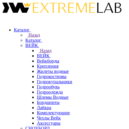
Каталог
Назад
Каталог
ВЕЙК
Назад
ВЕЙК
Вейкборды
Крепления
Жилеты водные
Гидрокостюмы
Гидрокупальники
Гидрообувь
Гидроодежда
Шлемы Водные
Бордшорты
Лайкра
Комплектующие
Чехлы Вейк
Аксессуары
СНОУБОРД