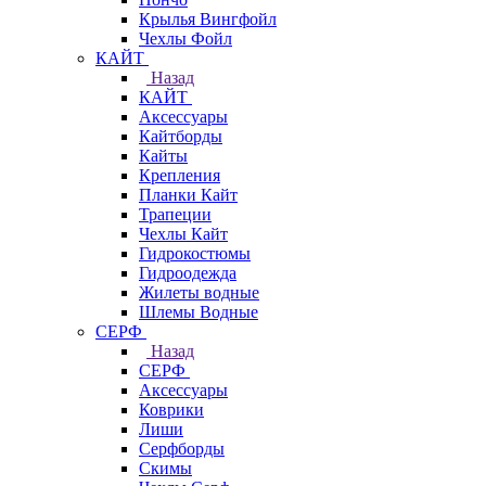
Крылья Вингфойл
Чехлы Фойл
КАЙТ
Назад
КАЙТ
Аксессуары
Кайтборды
Кайты
Крепления
Планки Кайт
Трапеции
Чехлы Кайт
Гидрокостюмы
Гидроодежда
Жилеты водные
Шлемы Водные
СЕРФ
Назад
СЕРФ
Аксессуары
Коврики
Лиши
Серфборды
Скимы