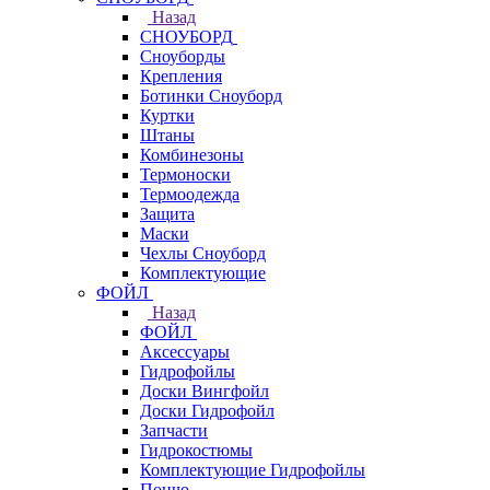
Назад
СНОУБОРД
Сноуборды
Крепления
Ботинки Сноуборд
Куртки
Штаны
Комбинезоны
Термоноски
Термоодежда
Защита
Маски
Чехлы Сноуборд
Комплектующие
ФОЙЛ
Назад
ФОЙЛ
Аксессуары
Гидрофойлы
Доски Вингфойл
Доски Гидрофойл
Запчасти
Гидрокостюмы
Комплектующие Гидрофойлы
Пончо