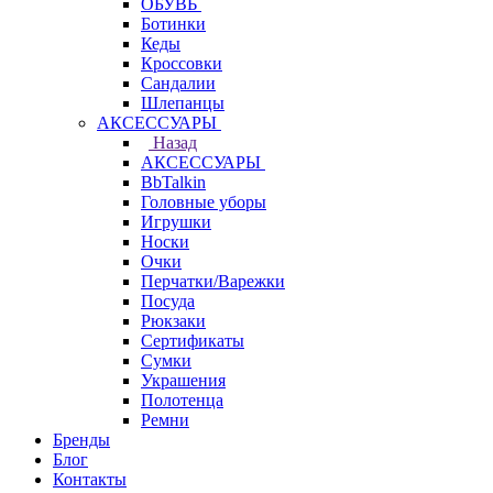
ОБУВЬ
Ботинки
Кеды
Кроссовки
Сандалии
Шлепанцы
АКСЕССУАРЫ
Назад
АКСЕССУАРЫ
BbTalkin
Головные уборы
Игрушки
Носки
Очки
Перчатки/Варежки
Посуда
Рюкзаки
Сертификаты
Сумки
Украшения
Полотенца
Ремни
Бренды
Блог
Контакты