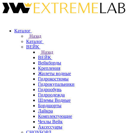
Каталог
Назад
Каталог
ВЕЙК
Назад
ВЕЙК
Вейкборды
Крепления
Жилеты водные
Гидрокостюмы
Гидрокупальники
Гидрообувь
Гидроодежда
Шлемы Водные
Бордшорты
Лайкра
Комплектующие
Чехлы Вейк
Аксессуары
СНОУБОРД