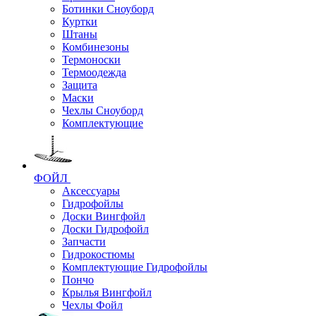
Ботинки Сноуборд
Куртки
Штаны
Комбинезоны
Термоноски
Термоодежда
Защита
Маски
Чехлы Сноуборд
Комплектующие
ФОЙЛ
Аксессуары
Гидрофойлы
Доски Вингфойл
Доски Гидрофойл
Запчасти
Гидрокостюмы
Комплектующие Гидрофойлы
Пончо
Крылья Вингфойл
Чехлы Фойл