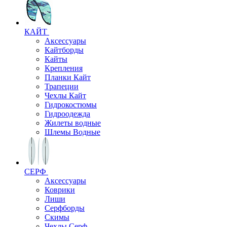
КАЙТ
Аксессуары
Кайтборды
Кайты
Крепления
Планки Кайт
Трапеции
Чехлы Кайт
Гидрокостюмы
Гидроодежда
Жилеты водные
Шлемы Водные
СЕРФ
Аксессуары
Коврики
Лиши
Серфборды
Скимы
Чехлы Cерф