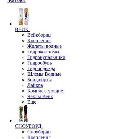
Каталог
ВЕЙК
Вейкборды
Крепления
Жилеты водные
Гидрокостюмы
Гидрокупальники
Гидрообувь
Гидроодежда
Шлемы Водные
Бордшорты
Лайкра
Комплектующие
Чехлы Вейк
Еще
СНОУБОРД
Сноуборды
Крепления