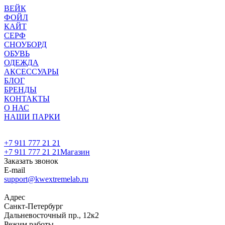
ВЕЙК
ФОЙЛ
КАЙТ
СЕРФ
СНОУБОРД
ОБУВЬ
ОДЕЖДА
АКСЕССУАРЫ
БЛОГ
БРЕНДЫ
КОНТАКТЫ
О НАС
НАШИ ПАРКИ
+7 911 777 21 21
+7 911 777 21 21
Магазин
Заказать звонок
E-mail
support@kwextremelab.ru
Адрес
Санкт-Петербург
Дальневосточный пр., 12к2
Режим работы