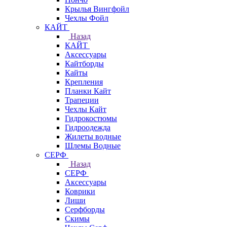
Крылья Вингфойл
Чехлы Фойл
КАЙТ
Назад
КАЙТ
Аксессуары
Кайтборды
Кайты
Крепления
Планки Кайт
Трапеции
Чехлы Кайт
Гидрокостюмы
Гидроодежда
Жилеты водные
Шлемы Водные
СЕРФ
Назад
СЕРФ
Аксессуары
Коврики
Лиши
Серфборды
Скимы