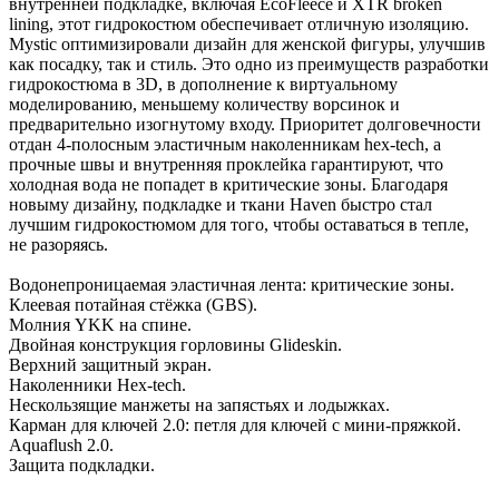
внутренней подкладке, включая EcoFleece и XTR broken
lining, этот гидрокостюм обеспечивает отличную изоляцию.
Mystic оптимизировали дизайн для женской фигуры, улучшив
как посадку, так и стиль. Это одно из преимуществ разработки
гидрокостюма в 3D, в дополнение к виртуальному
моделированию, меньшему количеству ворсинок и
предварительно изогнутому входу. Приоритет долговечности
отдан 4-полосным эластичным наколенникам hex-tech, а
прочные швы и внутренняя проклейка гарантируют, что
холодная вода не попадет в критические зоны. Благодаря
новыму дизайну, подкладке и ткани Haven быстро стал
лучшим гидрокостюмом для того, чтобы оставаться в тепле,
не разоряясь.
Водонепроницаемая эластичная лента: критические зоны.
Клеевая потайная стёжка (GBS).
Молния YKK на спине.
Двойная конструкция горловины Glideskin.
Верхний защитный экран.
Наколенники Hex-tech.
Нескользящие манжеты на запястьях и лодыжках.
Карман для ключей 2.0: петля для ключей с мини-пряжкой.
Aquaflush 2.0.
Защита подкладки.