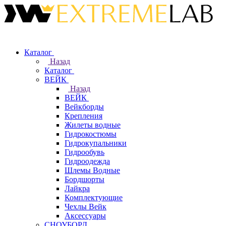
Каталог
Назад
Каталог
ВЕЙК
Назад
ВЕЙК
Вейкборды
Крепления
Жилеты водные
Гидрокостюмы
Гидрокупальники
Гидрообувь
Гидроодежда
Шлемы Водные
Бордшорты
Лайкра
Комплектующие
Чехлы Вейк
Аксессуары
СНОУБОРД