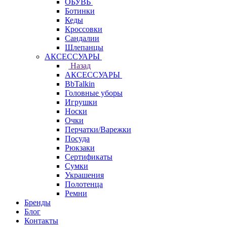
ОБУВЬ
Ботинки
Кеды
Кроссовки
Сандалии
Шлепанцы
АКСЕССУАРЫ
Назад
АКСЕССУАРЫ
BbTalkin
Головные уборы
Игрушки
Носки
Очки
Перчатки/Варежки
Посуда
Рюкзаки
Сертификаты
Сумки
Украшения
Полотенца
Ремни
Бренды
Блог
Контакты