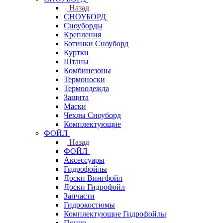
Назад
СНОУБОРД
Сноуборды
Крепления
Ботинки Сноуборд
Куртки
Штаны
Комбинезоны
Термоноски
Термоодежда
Защита
Маски
Чехлы Сноуборд
Комплектующие
ФОЙЛ
Назад
ФОЙЛ
Аксессуары
Гидрофойлы
Доски Вингфойл
Доски Гидрофойл
Запчасти
Гидрокостюмы
Комплектующие Гидрофойлы
Пончо