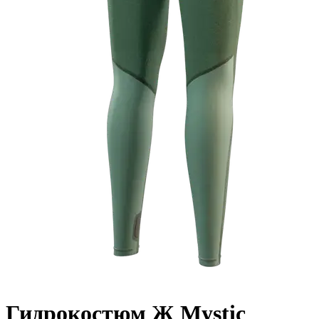
Гидрокостюм Ж Mystic