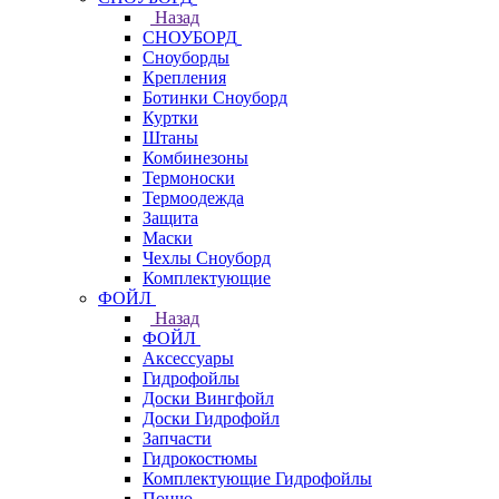
Назад
СНОУБОРД
Сноуборды
Крепления
Ботинки Сноуборд
Куртки
Штаны
Комбинезоны
Термоноски
Термоодежда
Защита
Маски
Чехлы Сноуборд
Комплектующие
ФОЙЛ
Назад
ФОЙЛ
Аксессуары
Гидрофойлы
Доски Вингфойл
Доски Гидрофойл
Запчасти
Гидрокостюмы
Комплектующие Гидрофойлы
Пончо