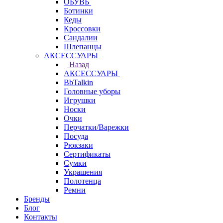
ОБУВЬ
Ботинки
Кеды
Кроссовки
Сандалии
Шлепанцы
АКСЕССУАРЫ
Назад
АКСЕССУАРЫ
BbTalkin
Головные уборы
Игрушки
Носки
Очки
Перчатки/Варежки
Посуда
Рюкзаки
Сертификаты
Сумки
Украшения
Полотенца
Ремни
Бренды
Блог
Контакты