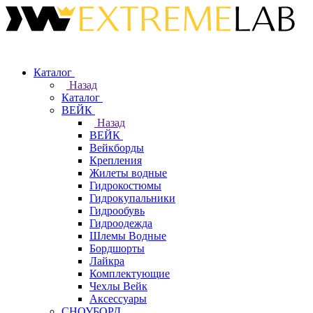
Каталог
Назад
Каталог
ВЕЙК
Назад
ВЕЙК
Вейкборды
Крепления
Жилеты водные
Гидрокостюмы
Гидрокупальники
Гидрообувь
Гидроодежда
Шлемы Водные
Бордшорты
Лайкра
Комплектующие
Чехлы Вейк
Аксессуары
СНОУБОРД