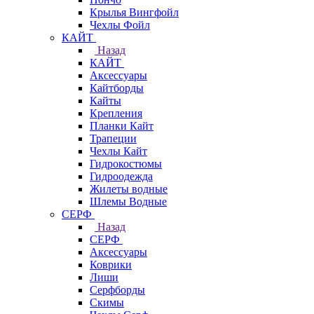
Крылья Вингфойл
Чехлы Фойл
КАЙТ
Назад
КАЙТ
Аксессуары
Кайтборды
Кайты
Крепления
Планки Кайт
Трапеции
Чехлы Кайт
Гидрокостюмы
Гидроодежда
Жилеты водные
Шлемы Водные
СЕРФ
Назад
СЕРФ
Аксессуары
Коврики
Лиши
Серфборды
Скимы