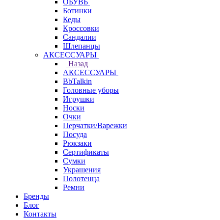
ОБУВЬ
Ботинки
Кеды
Кроссовки
Сандалии
Шлепанцы
АКСЕССУАРЫ
Назад
АКСЕССУАРЫ
BbTalkin
Головные уборы
Игрушки
Носки
Очки
Перчатки/Варежки
Посуда
Рюкзаки
Сертификаты
Сумки
Украшения
Полотенца
Ремни
Бренды
Блог
Контакты