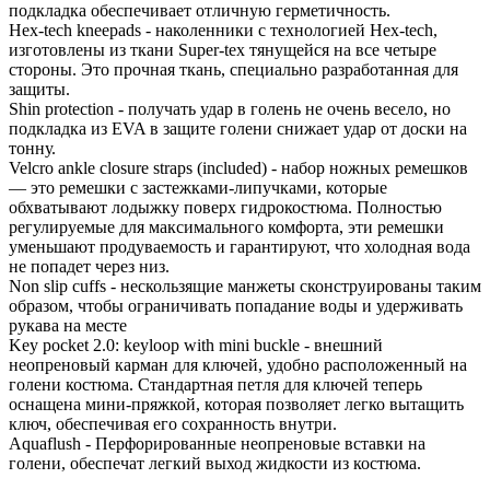
подкладка обеспечивает отличную герметичность.
Hex-tech kneepads - наколенники с технологией Hex-tech,
изготовлены из ткани Super-tex тянущейся на все четыре
стороны. Это прочная ткань, специально разработанная для
защиты.
Shin protection - получать удар в голень не очень весело, но
подкладка из EVA в защите голени снижает удар от доски на
тонну.
Velcro ankle closure straps (included) - набор ножных ремешков
— это ремешки с застежками-липучками, которые
обхватывают лодыжку поверх гидрокостюма. Полностью
регулируемые для максимального комфорта, эти ремешки
уменьшают продуваемость и гарантируют, что холодная вода
не попадет через низ.
Non slip cuffs - нескользящие манжеты сконструированы таким
образом, чтобы ограничивать попадание воды и удерживать
рукава на месте
Key pocket 2.0: keyloop with mini buckle - внешний
неопреновый карман для ключей, удобно расположенный на
голени костюма. Стандартная петля для ключей теперь
оснащена мини-пряжкой, которая позволяет легко вытащить
ключ, обеспечивая его сохранность внутри.
Aquaflush - Перфорированные неопреновые вставки на
голени, обеспечат легкий выход жидкости из костюма.