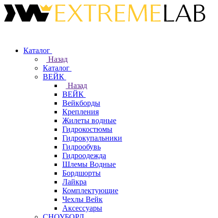
Каталог
Назад
Каталог
ВЕЙК
Назад
ВЕЙК
Вейкборды
Крепления
Жилеты водные
Гидрокостюмы
Гидрокупальники
Гидрообувь
Гидроодежда
Шлемы Водные
Бордшорты
Лайкра
Комплектующие
Чехлы Вейк
Аксессуары
СНОУБОРД