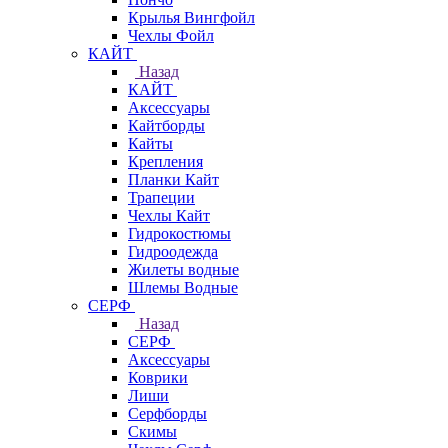
Крылья Вингфойл
Чехлы Фойл
КАЙТ
Назад
КАЙТ
Аксессуары
Кайтборды
Кайты
Крепления
Планки Кайт
Трапеции
Чехлы Кайт
Гидрокостюмы
Гидроодежда
Жилеты водные
Шлемы Водные
СЕРФ
Назад
СЕРФ
Аксессуары
Коврики
Лиши
Серфборды
Скимы