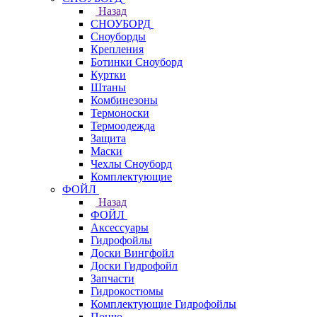
Назад
СНОУБОРД
Сноуборды
Крепления
Ботинки Сноуборд
Куртки
Штаны
Комбинезоны
Термоноски
Термоодежда
Защита
Маски
Чехлы Сноуборд
Комплектующие
ФОЙЛ
Назад
ФОЙЛ
Аксессуары
Гидрофойлы
Доски Вингфойл
Доски Гидрофойл
Запчасти
Гидрокостюмы
Комплектующие Гидрофойлы
Пончо