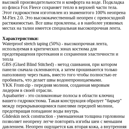
высокой производительности и комфорта на воде. Подкладка
из флиса Fox Fleece сохраняет тепло в верхней части тела.
Этот гидрокостюм изготовлен из знаменитого 100% неопрена
M-Flex 2.0. Это высококачественный неопрен с превосходной
растяжимостью. Все швы проклеены, а в наиболее уязвимых
местах на талии имеется специальная высокопрочная лента.
Характеристики:
Waterproof stretch taping (50%) - высокопрочная лента,
используемая в критических зонах костюма для
предотвращения протекания и сохранения эластичности и
тепла
GBS (Glued Blind Stitched) - метод сшивания, при котором
панели сначала склеиваются, а затем прошиваются только
наполовину через ткань, вместо того чтобы полностью ее
пробивать, что делает швы водонепроницаемыми.
YKK Front-zip - передняя молния, созданная мировым
лидером в своей отрасли.
Aquabarrier - это силиконовые полосы в области ключиц
вашего гидрокостюма. Такая конструкция образует "барьер"
между перекрывающимися панелями передней молнии,
предотвращая попадание воды внутрь.
Glideskin neck construction - уменьшенная толщина горловины
позволяет неопрену легче повторять изгибы шеи с меньшим
давлением. Неопрен ощущается как вторая кожа, а внутренняя