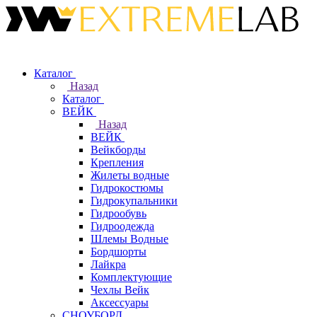
Каталог
Назад
Каталог
ВЕЙК
Назад
ВЕЙК
Вейкборды
Крепления
Жилеты водные
Гидрокостюмы
Гидрокупальники
Гидрообувь
Гидроодежда
Шлемы Водные
Бордшорты
Лайкра
Комплектующие
Чехлы Вейк
Аксессуары
СНОУБОРД