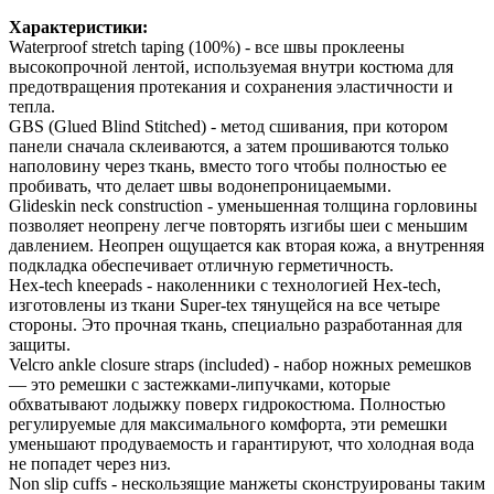
Характеристики:
Waterproof stretch taping (100%) - все швы проклеены
высокопрочной лентой, используемая внутри костюма для
предотвращения протекания и сохранения эластичности и
тепла.
GBS (Glued Blind Stitched) - метод сшивания, при котором
панели сначала склеиваются, а затем прошиваются только
наполовину через ткань, вместо того чтобы полностью ее
пробивать, что делает швы водонепроницаемыми.
Glideskin neck construction - уменьшенная толщина горловины
позволяет неопрену легче повторять изгибы шеи с меньшим
давлением. Неопрен ощущается как вторая кожа, а внутренняя
подкладка обеспечивает отличную герметичность.
Hex-tech kneepads - наколенники с технологией Hex-tech,
изготовлены из ткани Super-tex тянущейся на все четыре
стороны. Это прочная ткань, специально разработанная для
защиты.
Velcro ankle closure straps (included) - набор ножных ремешков
— это ремешки с застежками-липучками, которые
обхватывают лодыжку поверх гидрокостюма. Полностью
регулируемые для максимального комфорта, эти ремешки
уменьшают продуваемость и гарантируют, что холодная вода
не попадет через низ.
Non slip cuffs - нескользящие манжеты сконструированы таким