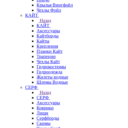
Крылья Вингфойл
Чехлы Фойл
КАЙТ
Назад
КАЙТ
Аксессуары
Кайтборды
Кайты
Крепления
Планки Кайт
Трапеции
Чехлы Кайт
Гидрокостюмы
Гидроодежда
Жилеты водные
Шлемы Водные
СЕРФ
Назад
СЕРФ
Аксессуары
Коврики
Лиши
Серфборды
Скимы