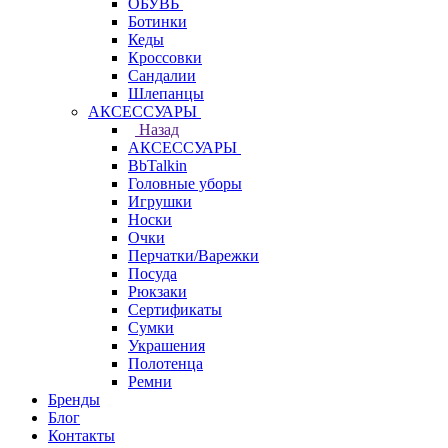
ОБУВЬ
Ботинки
Кеды
Кроссовки
Сандалии
Шлепанцы
АКСЕССУАРЫ
Назад
АКСЕССУАРЫ
BbTalkin
Головные уборы
Игрушки
Носки
Очки
Перчатки/Варежки
Посуда
Рюкзаки
Сертификаты
Сумки
Украшения
Полотенца
Ремни
Бренды
Блог
Контакты