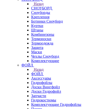
Назад
СНОУБОРД
Сноуборды
Крепления
Ботинки Сноуборд
Куртки
Штаны
Комбинезоны
Термоноски
Термоодежда
Защита
Маски
Чехлы Сноуборд
Комплектующие
ФОЙЛ
Назад
ФОЙЛ
Аксессуары
Гидрофойлы
Доски Вингфойл
Доски Гидрофойл
Запчасти
Гидрокостюмы
Комплектующие Гидрофойлы
Пончо