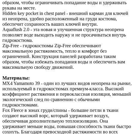
образом, чтобы ограничивать попадание воды и удерживать
рукава на месте.
Hidden key pocket in chest panel - внешний карман для ключей
из неопрена, удобно расположенный на груди костюма,
обеспечит сохранность ваших ключей внутри.
Aquaflush 2.0 - эта новая и улучшенная структура неопрена
позволяет воде выходить наружу и не просачиваться внутрь
гидрокостюма.
Zip-Free - гидрокостюмы Zip-Free обеспечивают
максимальную растяжимость, тепло и комфорт без
ограничений. Конструкция панелей разработана таким
образом, чтобы избежать попадания воды и обеспечить вам
максимальную свободу движений.
Материалы:
MX4 Yamamoto 39 - один из лучших видов неопрена на рынке,
используемый в гидрокостюмах премиум-класса. Высокий
коэффициент растяжения и первоклассная изоляция, меньший
экологический след по сравнению с обычными
гидрокостюмами.
Fox Fleece в зонах груди/спины - большие петли в ткани
создают высокий ворс, который удерживает воздух,
обеспечивая дополнительную теплоизоляцию. Она
удерживает меньше воды, повышая способность ткани быстро
сохнуть. Благодаря превосходной растяжимости во всех