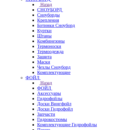
Назад
СНОУБОРД
Сноуборды
Крепления
Ботинки Сноуборд
Куртки
Штаны
Комбинезоны
Термоноски
Термоодежда
Защита
Маски
Чехлы Сноуборд
Комплектующие
ФОЙЛ
Назад
ФОЙЛ
Аксессуары
Гидрофойлы
Доски Вингфойл
Доски Гидрофойл
Запчасти
Гидрокостюмы
Комплектующие Гидрофойлы
Пончо