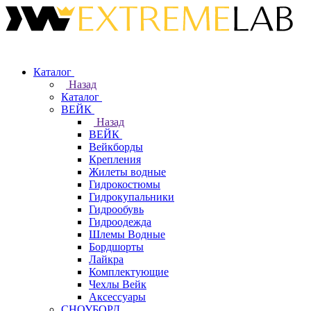
Каталог
Назад
Каталог
ВЕЙК
Назад
ВЕЙК
Вейкборды
Крепления
Жилеты водные
Гидрокостюмы
Гидрокупальники
Гидрообувь
Гидроодежда
Шлемы Водные
Бордшорты
Лайкра
Комплектующие
Чехлы Вейк
Аксессуары
СНОУБОРД