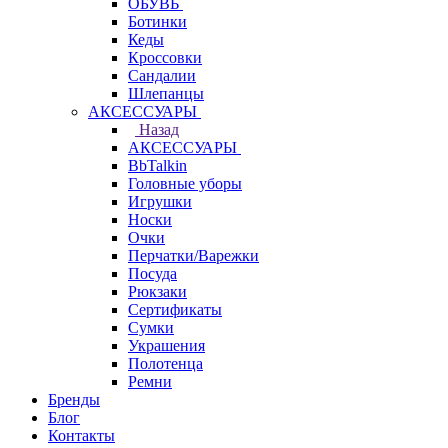
ОБУВЬ
Ботинки
Кеды
Кроссовки
Сандалии
Шлепанцы
АКСЕССУАРЫ
Назад
АКСЕССУАРЫ
BbTalkin
Головные уборы
Игрушки
Носки
Очки
Перчатки/Варежки
Посуда
Рюкзаки
Сертификаты
Сумки
Украшения
Полотенца
Ремни
Бренды
Блог
Контакты