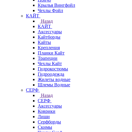
Крылья Вингфойл
Чехлы Фойл
КАЙТ
Назад
КАЙТ
Аксессуары
Кайтборды
Кайты
Крепления
Планки Кайт
Трапеции
Чехлы Кайт
Гидрокостюмы
Гидроодежда
Жилеты водные
Шлемы Водные
СЕРФ
Назад
СЕРФ
Аксессуары
Коврики
Лиши
Серфборды
Скимы