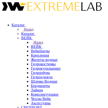
Каталог
Назад
Каталог
ВЕЙК
Назад
ВЕЙК
Вейкборды
Крепления
Жилеты водные
Гидрокостюмы
Гидрокупальники
Гидрообувь
Гидроодежда
Шлемы Водные
Бордшорты
Лайкра
Комплектующие
Чехлы Вейк
Аксессуары
СНОУБОРД