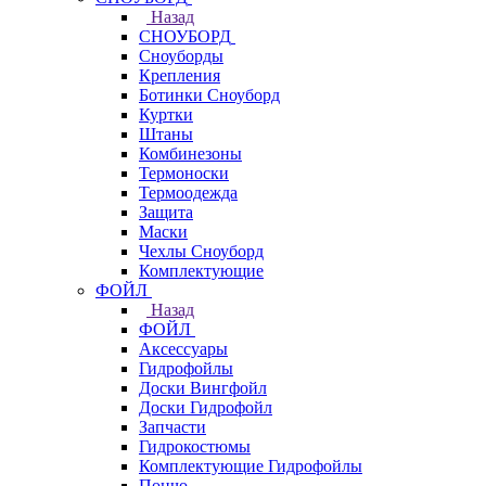
Назад
СНОУБОРД
Сноуборды
Крепления
Ботинки Сноуборд
Куртки
Штаны
Комбинезоны
Термоноски
Термоодежда
Защита
Маски
Чехлы Сноуборд
Комплектующие
ФОЙЛ
Назад
ФОЙЛ
Аксессуары
Гидрофойлы
Доски Вингфойл
Доски Гидрофойл
Запчасти
Гидрокостюмы
Комплектующие Гидрофойлы
Пончо