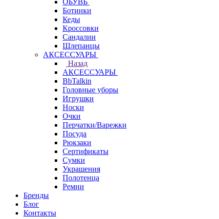
ОБУВЬ
Ботинки
Кеды
Кроссовки
Сандалии
Шлепанцы
АКСЕССУАРЫ
Назад
АКСЕССУАРЫ
BbTalkin
Головные уборы
Игрушки
Носки
Очки
Перчатки/Варежки
Посуда
Рюкзаки
Сертификаты
Сумки
Украшения
Полотенца
Ремни
Бренды
Блог
Контакты