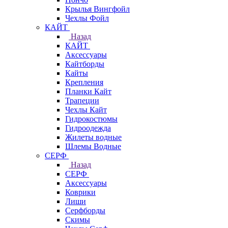
Крылья Вингфойл
Чехлы Фойл
КАЙТ
Назад
КАЙТ
Аксессуары
Кайтборды
Кайты
Крепления
Планки Кайт
Трапеции
Чехлы Кайт
Гидрокостюмы
Гидроодежда
Жилеты водные
Шлемы Водные
СЕРФ
Назад
СЕРФ
Аксессуары
Коврики
Лиши
Серфборды
Скимы