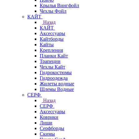
Крылья Вингфойл
Чехлы Фойл
КАЙТ
Назад
КАЙТ
Аксессуары
Кайтборды
Кайты
Крепления
Планки Кайт
Трапеции
Чехлы Кайт
Гидрокостюмы
Гидроодежда
Жилеты водные
Шлемы Водные
СЕРФ
Назад
СЕРФ
Аксессуары
Коврики
Лиши
Серфборды
Скимы