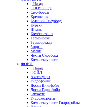
Назад
СНОУБОРД
Сноуборды
Крепления
Ботинки Сноуборд
Куртки
Штаны
Комбинезоны
Термоноски
Термоодежда
Защита
Маски
Чехлы Сноуборд
Комплектующие
ФОЙЛ
Назад
ФОЙЛ
Аксессуары
Гидрофойлы
Доски Вингфойл
Доски Гидрофойл
Запчасти
Гидрокостюмы
Комплектующие Гидрофойлы
Пончо