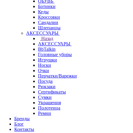
ОБУВЬ
Ботинки
Кеды
Кроссовки
Сандалии
Шлепанцы
АКСЕССУАРЫ
Назад
АКСЕССУАРЫ
BbTalkin
Головные уборы
Игрушки
Носки
Очки
Перчатки/Варежки
Посуда
Рюкзаки
Сертификаты
Сумки
Украшения
Полотенца
Ремни
Бренды
Блог
Контакты