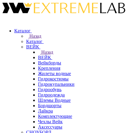
Каталог
Назад
Каталог
ВЕЙК
Назад
ВЕЙК
Вейкборды
Крепления
Жилеты водные
Гидрокостюмы
Гидрокупальники
Гидрообувь
Гидроодежда
Шлемы Водные
Бордшорты
Лайкра
Комплектующие
Чехлы Вейк
Аксессуары
СНОУБОРД