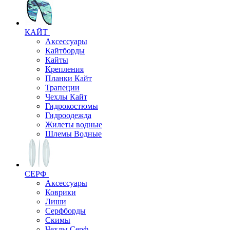
КАЙТ
Аксессуары
Кайтборды
Кайты
Крепления
Планки Кайт
Трапеции
Чехлы Кайт
Гидрокостюмы
Гидроодежда
Жилеты водные
Шлемы Водные
СЕРФ
Аксессуары
Коврики
Лиши
Серфборды
Скимы
Чехлы Cерф