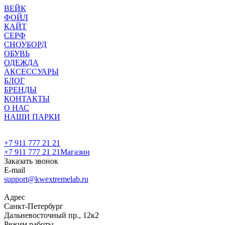
ВЕЙК
ФОЙЛ
КАЙТ
СЕРФ
СНОУБОРД
ОБУВЬ
ОДЕЖДА
АКСЕССУАРЫ
БЛОГ
БРЕНДЫ
КОНТАКТЫ
О НАС
НАШИ ПАРКИ
+7 911 777 21 21
+7 911 777 21 21
Магазин
Заказать звонок
E-mail
support@kwextremelab.ru
Адрес
Санкт-Петербург
Дальневосточный пр., 12к2
Режим работы