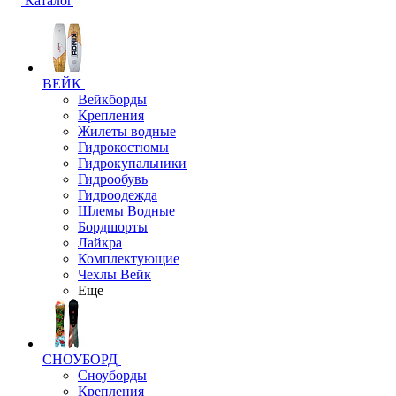
Каталог
ВЕЙК
Вейкборды
Крепления
Жилеты водные
Гидрокостюмы
Гидрокупальники
Гидрообувь
Гидроодежда
Шлемы Водные
Бордшорты
Лайкра
Комплектующие
Чехлы Вейк
Еще
СНОУБОРД
Сноуборды
Крепления