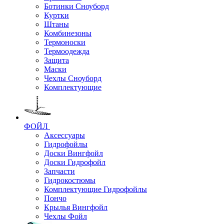
Ботинки Сноуборд
Куртки
Штаны
Комбинезоны
Термоноски
Термоодежда
Защита
Маски
Чехлы Сноуборд
Комплектующие
ФОЙЛ
Аксессуары
Гидрофойлы
Доски Вингфойл
Доски Гидрофойл
Запчасти
Гидрокостюмы
Комплектующие Гидрофойлы
Пончо
Крылья Вингфойл
Чехлы Фойл