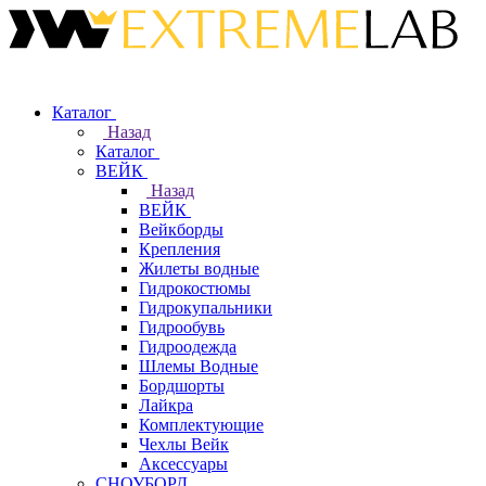
Каталог
Назад
Каталог
ВЕЙК
Назад
ВЕЙК
Вейкборды
Крепления
Жилеты водные
Гидрокостюмы
Гидрокупальники
Гидрообувь
Гидроодежда
Шлемы Водные
Бордшорты
Лайкра
Комплектующие
Чехлы Вейк
Аксессуары
СНОУБОРД