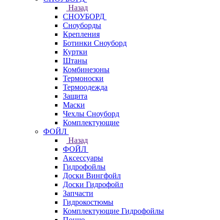
Назад
СНОУБОРД
Сноуборды
Крепления
Ботинки Сноуборд
Куртки
Штаны
Комбинезоны
Термоноски
Термоодежда
Защита
Маски
Чехлы Сноуборд
Комплектующие
ФОЙЛ
Назад
ФОЙЛ
Аксессуары
Гидрофойлы
Доски Вингфойл
Доски Гидрофойл
Запчасти
Гидрокостюмы
Комплектующие Гидрофойлы
Пончо