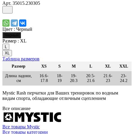
Арт.
35015.230305
Цвет :
Черный
Черный
Размер :
XL
L
XL
Таблица размеров
Размер
XS
S
M
L
XL
XXL
Длина ладони,
16.6-
18-
19-
20.5-
21.6-
23-
см
17.8
19
20.3
21.6
23
24.2
Mystic Rash перчатки для Ваших тренировок по водным
видам спорта, обладающие отличным сцеплением
Все описание
Все товары Mystic
Все товары категории