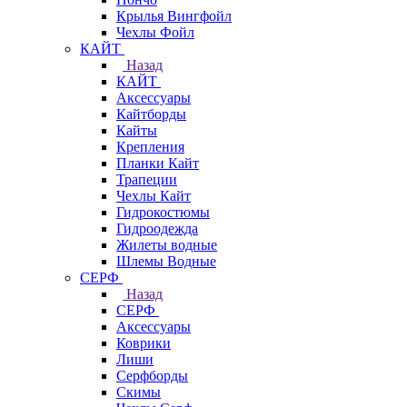
Крылья Вингфойл
Чехлы Фойл
КАЙТ
Назад
КАЙТ
Аксессуары
Кайтборды
Кайты
Крепления
Планки Кайт
Трапеции
Чехлы Кайт
Гидрокостюмы
Гидроодежда
Жилеты водные
Шлемы Водные
СЕРФ
Назад
СЕРФ
Аксессуары
Коврики
Лиши
Серфборды
Скимы