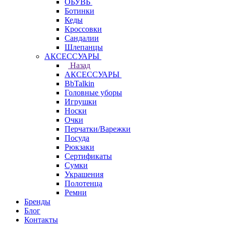
ОБУВЬ
Ботинки
Кеды
Кроссовки
Сандалии
Шлепанцы
АКСЕССУАРЫ
Назад
АКСЕССУАРЫ
BbTalkin
Головные уборы
Игрушки
Носки
Очки
Перчатки/Варежки
Посуда
Рюкзаки
Сертификаты
Сумки
Украшения
Полотенца
Ремни
Бренды
Блог
Контакты