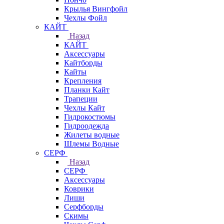
Крылья Вингфойл
Чехлы Фойл
КАЙТ
Назад
КАЙТ
Аксессуары
Кайтборды
Кайты
Крепления
Планки Кайт
Трапеции
Чехлы Кайт
Гидрокостюмы
Гидроодежда
Жилеты водные
Шлемы Водные
СЕРФ
Назад
СЕРФ
Аксессуары
Коврики
Лиши
Серфборды
Скимы