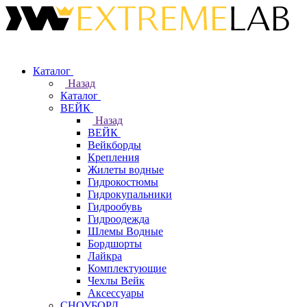
Каталог
Назад
Каталог
ВЕЙК
Назад
ВЕЙК
Вейкборды
Крепления
Жилеты водные
Гидрокостюмы
Гидрокупальники
Гидрообувь
Гидроодежда
Шлемы Водные
Бордшорты
Лайкра
Комплектующие
Чехлы Вейк
Аксессуары
СНОУБОРД