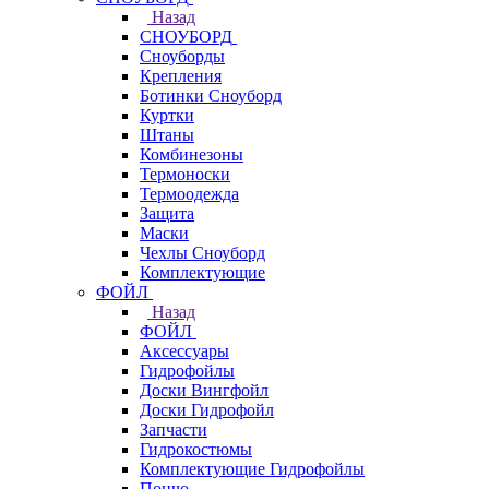
Назад
СНОУБОРД
Сноуборды
Крепления
Ботинки Сноуборд
Куртки
Штаны
Комбинезоны
Термоноски
Термоодежда
Защита
Маски
Чехлы Сноуборд
Комплектующие
ФОЙЛ
Назад
ФОЙЛ
Аксессуары
Гидрофойлы
Доски Вингфойл
Доски Гидрофойл
Запчасти
Гидрокостюмы
Комплектующие Гидрофойлы
Пончо