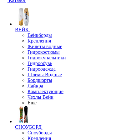
Каталог
ВЕЙК
Вейкборды
Крепления
Жилеты водные
Гидрокостюмы
Гидрокупальники
Гидрообувь
Гидроодежда
Шлемы Водные
Бордшорты
Лайкра
Комплектующие
Чехлы Вейк
Еще
СНОУБОРД
Сноуборды
Крепления