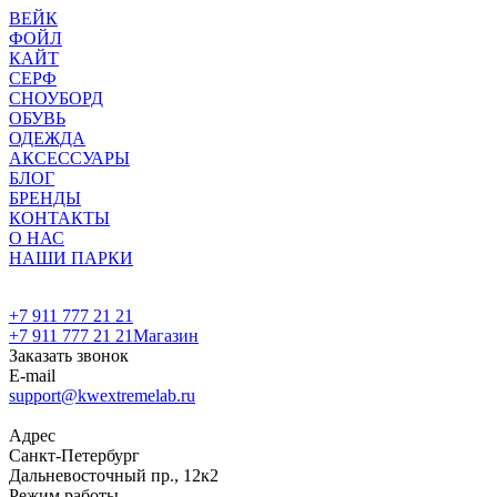
ВЕЙК
ФОЙЛ
КАЙТ
СЕРФ
СНОУБОРД
ОБУВЬ
ОДЕЖДА
АКСЕССУАРЫ
БЛОГ
БРЕНДЫ
КОНТАКТЫ
О НАС
НАШИ ПАРКИ
+7 911 777 21 21
+7 911 777 21 21
Магазин
Заказать звонок
E-mail
support@kwextremelab.ru
Адрес
Санкт-Петербург
Дальневосточный пр., 12к2
Режим работы