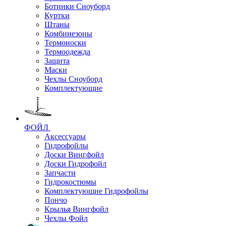
Ботинки Сноуборд
Куртки
Штаны
Комбинезоны
Термоноски
Термоодежда
Защита
Маски
Чехлы Сноуборд
Комплектующие
ФОЙЛ
Аксессуары
Гидрофойлы
Доски Вингфойл
Доски Гидрофойл
Запчасти
Гидрокостюмы
Комплектующие Гидрофойлы
Пончо
Крылья Вингфойл
Чехлы Фойл