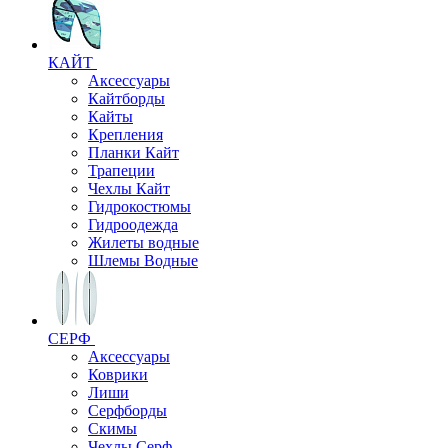
КАЙТ
Аксессуары
Кайтборды
Кайты
Крепления
Планки Кайт
Трапеции
Чехлы Кайт
Гидрокостюмы
Гидроодежда
Жилеты водные
Шлемы Водные
СЕРФ
Аксессуары
Коврики
Лиши
Серфборды
Скимы
Чехлы Cерф