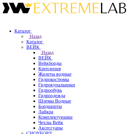
Каталог
Назад
Каталог
ВЕЙК
Назад
ВЕЙК
Вейкборды
Крепления
Жилеты водные
Гидрокостюмы
Гидрокупальники
Гидрообувь
Гидроодежда
Шлемы Водные
Бордшорты
Лайкра
Комплектующие
Чехлы Вейк
Аксессуары
СНОУБОРД