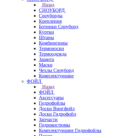
Назад
СНОУБОРД
Сноуборды
Крепления
Ботинки Сноуборд
Куртки
Штаны
Комбинезоны
Термоноски
Термоодежда
Защита
Маски
Чехлы Сноуборд
Комплектующие
ФОЙЛ
Назад
ФОЙЛ
Аксессуары
Гидрофойлы
Доски Вингфойл
Доски Гидрофойл
Запчасти
Гидрокостюмы
Комплектующие Гидрофойлы
Пончо