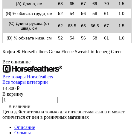
(A) Длина, см
63
65
67
69
70
1.5
(B) ½ обхвата груди, см
52
54
56
58
61
1.0
(C) Длина рукава (от
62
63.5
65
66.5
67
1.5
шва), см
(D) ½ обхвата низа, см
52
54
56
58
61
1.0
Кофта Ж Horsefeathers Gema Fleece Sweatshirt Iceberg Green
Все описание
Все товары Horsefeathers
Все товары категории
13 800 ₽
В корзину
В наличии
Цена действительна только для интернет-магазина и может
отличаться от цен в розничных магазинах
Описание
Отзывы