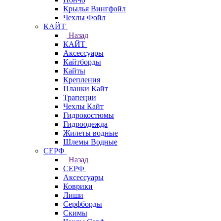
Крылья Вингфойл
Чехлы Фойл
КАЙТ
Назад
КАЙТ
Аксессуары
Кайтборды
Кайты
Крепления
Планки Кайт
Трапеции
Чехлы Кайт
Гидрокостюмы
Гидроодежда
Жилеты водные
Шлемы Водные
СЕРФ
Назад
СЕРФ
Аксессуары
Коврики
Лиши
Серфборды
Скимы