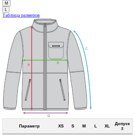
M
L
Таблица размеров
Допуск
Параметр
XS
S
M
L
XL
±