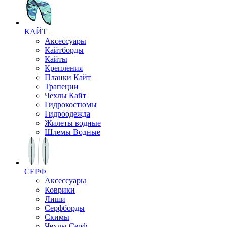
КАЙТ
Аксессуары
Кайтборды
Кайты
Крепления
Планки Кайт
Трапеции
Чехлы Кайт
Гидрокостюмы
Гидроодежда
Жилеты водные
Шлемы Водные
СЕРФ
Аксессуары
Коврики
Лиши
Серфборды
Скимы
Чехлы Cерф