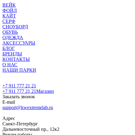
ВЕЙК
ФОЙЛ
КАЙТ
СЕРФ
СНОУБОРД
ОБУВЬ
ОДЕЖДА
АКСЕССУАРЫ
БЛОГ
БРЕНДЫ
КОНТАКТЫ
О НАС
НАШИ ПАРКИ
+7 911 777 21 21
+7 911 777 21 21
Магазин
Заказать звонок
E-mail
support@kwextremelab.ru
Адрес
Санкт-Петербург
Дальневосточный пр., 12к2
Режим работы