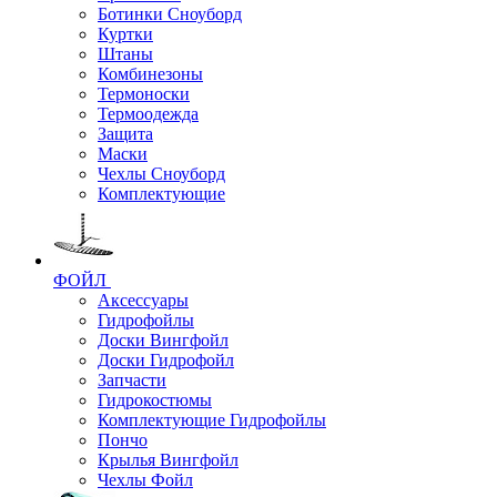
Ботинки Сноуборд
Куртки
Штаны
Комбинезоны
Термоноски
Термоодежда
Защита
Маски
Чехлы Сноуборд
Комплектующие
ФОЙЛ
Аксессуары
Гидрофойлы
Доски Вингфойл
Доски Гидрофойл
Запчасти
Гидрокостюмы
Комплектующие Гидрофойлы
Пончо
Крылья Вингфойл
Чехлы Фойл