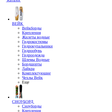
Каталог
ВЕЙК
Вейкборды
Крепления
Жилеты водные
Гидрокостюмы
Гидрокупальники
Гидрообувь
Гидроодежда
Шлемы Водные
Бордшорты
Лайкра
Комплектующие
Чехлы Вейк
Еще
СНОУБОРД
Сноуборды
Крепления