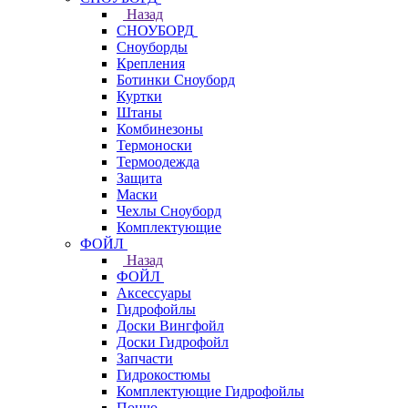
Назад
СНОУБОРД
Сноуборды
Крепления
Ботинки Сноуборд
Куртки
Штаны
Комбинезоны
Термоноски
Термоодежда
Защита
Маски
Чехлы Сноуборд
Комплектующие
ФОЙЛ
Назад
ФОЙЛ
Аксессуары
Гидрофойлы
Доски Вингфойл
Доски Гидрофойл
Запчасти
Гидрокостюмы
Комплектующие Гидрофойлы
Пончо