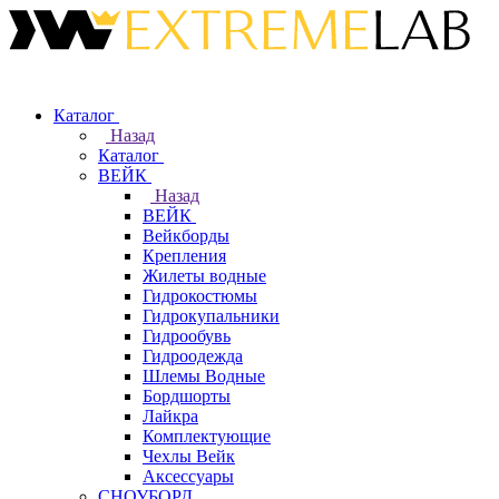
Каталог
Назад
Каталог
ВЕЙК
Назад
ВЕЙК
Вейкборды
Крепления
Жилеты водные
Гидрокостюмы
Гидрокупальники
Гидрообувь
Гидроодежда
Шлемы Водные
Бордшорты
Лайкра
Комплектующие
Чехлы Вейк
Аксессуары
СНОУБОРД