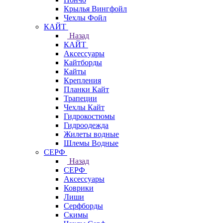
Крылья Вингфойл
Чехлы Фойл
КАЙТ
Назад
КАЙТ
Аксессуары
Кайтборды
Кайты
Крепления
Планки Кайт
Трапеции
Чехлы Кайт
Гидрокостюмы
Гидроодежда
Жилеты водные
Шлемы Водные
СЕРФ
Назад
СЕРФ
Аксессуары
Коврики
Лиши
Серфборды
Скимы