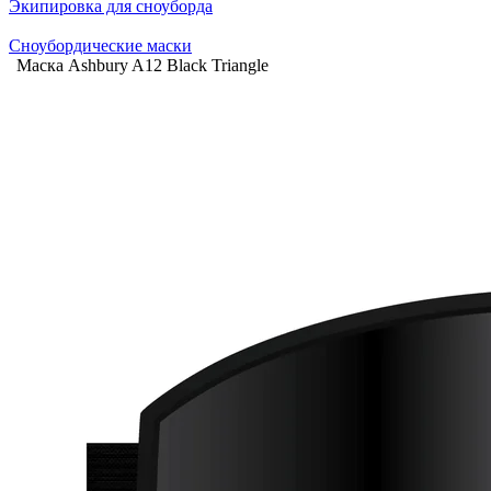
Экипировка для сноуборда
Сноубордические маски
Маска Ashbury A12 Black Triangle