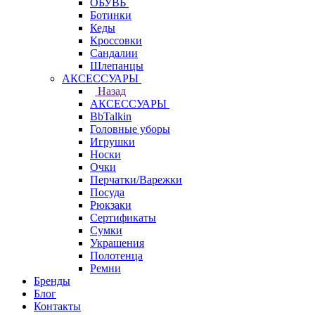
ОБУВЬ
Ботинки
Кеды
Кроссовки
Сандалии
Шлепанцы
АКСЕССУАРЫ
Назад
АКСЕССУАРЫ
BbTalkin
Головные уборы
Игрушки
Носки
Очки
Перчатки/Варежки
Посуда
Рюкзаки
Сертификаты
Сумки
Украшения
Полотенца
Ремни
Бренды
Блог
Контакты