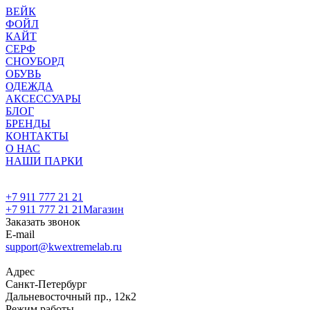
ВЕЙК
ФОЙЛ
КАЙТ
СЕРФ
СНОУБОРД
ОБУВЬ
ОДЕЖДА
АКСЕССУАРЫ
БЛОГ
БРЕНДЫ
КОНТАКТЫ
О НАС
НАШИ ПАРКИ
+7 911 777 21 21
+7 911 777 21 21
Магазин
Заказать звонок
E-mail
support@kwextremelab.ru
Адрес
Санкт-Петербург
Дальневосточный пр., 12к2
Режим работы