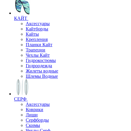
КАЙТ
Аксессуары
Кайтборды
Кайты
Крепления
Планки Кайт
Трапеции
Чехлы Кайт
Гидрокостюмы
Гидроодежда
Жилеты водные
Шлемы Водные
СЕРФ
Аксессуары
Коврики
Лиши
Серфборды
Скимы
Чехлы Cерф