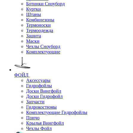
Ботинки Сноуборд
Куртки
Штаны
Комбинезоны
Термоноски
Термоодежда
Защита
Маски
Чехлы Сноуборд
Комплектующие
ФОЙЛ
Аксессуары
Гидрофойлы
Доски Вингфойл
Доски Гидрофойл
Запчасти
Гидрокостюмы
Комплектующие Гидрофойлы
Пончо
Крылья Вингфойл
Чехлы Фойл