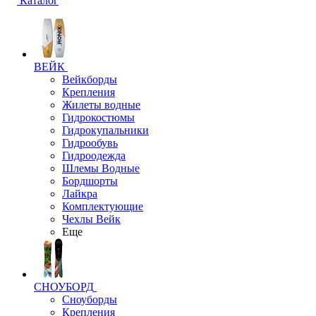
Каталог
ВЕЙК
Вейкборды
Крепления
Жилеты водные
Гидрокостюмы
Гидрокупальники
Гидрообувь
Гидроодежда
Шлемы Водные
Бордшорты
Лайкра
Комплектующие
Чехлы Вейк
Еще
СНОУБОРД
Сноуборды
Крепления