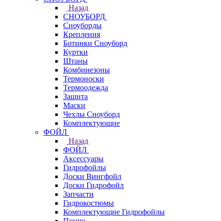
Назад
СНОУБОРД
Сноуборды
Крепления
Ботинки Сноуборд
Куртки
Штаны
Комбинезоны
Термоноски
Термоодежда
Защита
Маски
Чехлы Сноуборд
Комплектующие
ФОЙЛ
Назад
ФОЙЛ
Аксессуары
Гидрофойлы
Доски Вингфойл
Доски Гидрофойл
Запчасти
Гидрокостюмы
Комплектующие Гидрофойлы
Пончо