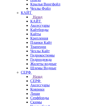
Крылья Вингфойл
Чехлы Фойл
КАЙТ
Назад
КАЙТ
Аксессуары
Кайтборды
Кайты
Крепления
Планки Кайт
Трапеции
Чехлы Кайт
Гидрокостюмы
Гидроодежда
Жилеты водные
Шлемы Водные
СЕРФ
Назад
СЕРФ
Аксессуары
Коврики
Лиши
Серфборды
Скимы