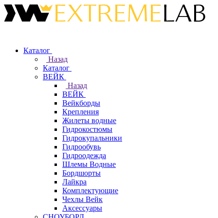
Каталог
Назад
Каталог
ВЕЙК
Назад
ВЕЙК
Вейкборды
Крепления
Жилеты водные
Гидрокостюмы
Гидрокупальники
Гидрообувь
Гидроодежда
Шлемы Водные
Бордшорты
Лайкра
Комплектующие
Чехлы Вейк
Аксессуары
СНОУБОРД