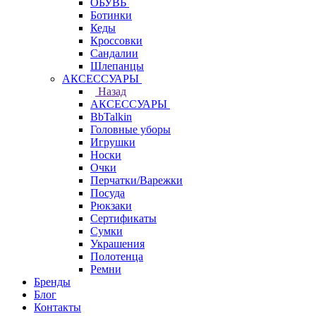
ОБУВЬ
Ботинки
Кеды
Кроссовки
Сандалии
Шлепанцы
АКСЕССУАРЫ
Назад
АКСЕССУАРЫ
BbTalkin
Головные уборы
Игрушки
Носки
Очки
Перчатки/Варежки
Посуда
Рюкзаки
Сертификаты
Сумки
Украшения
Полотенца
Ремни
Бренды
Блог
Контакты