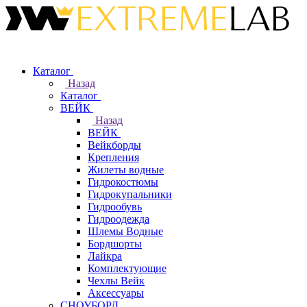
Каталог
Назад
Каталог
ВЕЙК
Назад
ВЕЙК
Вейкборды
Крепления
Жилеты водные
Гидрокостюмы
Гидрокупальники
Гидрообувь
Гидроодежда
Шлемы Водные
Бордшорты
Лайкра
Комплектующие
Чехлы Вейк
Аксессуары
СНОУБОРД