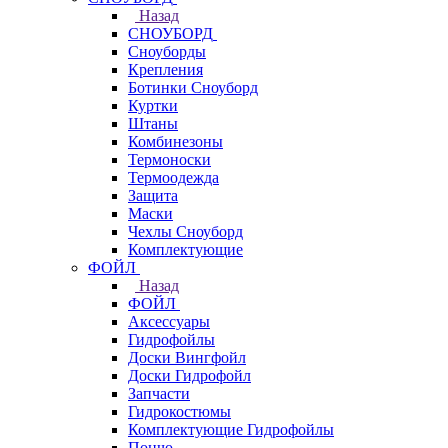
Назад
СНОУБОРД
Сноуборды
Крепления
Ботинки Сноуборд
Куртки
Штаны
Комбинезоны
Термоноски
Термоодежда
Защита
Маски
Чехлы Сноуборд
Комплектующие
ФОЙЛ
Назад
ФОЙЛ
Аксессуары
Гидрофойлы
Доски Вингфойл
Доски Гидрофойл
Запчасти
Гидрокостюмы
Комплектующие Гидрофойлы
Пончо