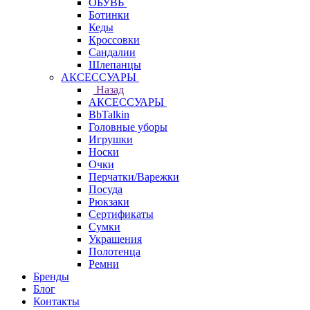
ОБУВЬ
Ботинки
Кеды
Кроссовки
Сандалии
Шлепанцы
АКСЕССУАРЫ
Назад
АКСЕССУАРЫ
BbTalkin
Головные уборы
Игрушки
Носки
Очки
Перчатки/Варежки
Посуда
Рюкзаки
Сертификаты
Сумки
Украшения
Полотенца
Ремни
Бренды
Блог
Контакты