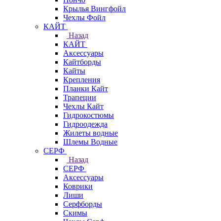
Крылья Вингфойл
Чехлы Фойл
КАЙТ
Назад
КАЙТ
Аксессуары
Кайтборды
Кайты
Крепления
Планки Кайт
Трапеции
Чехлы Кайт
Гидрокостюмы
Гидроодежда
Жилеты водные
Шлемы Водные
СЕРФ
Назад
СЕРФ
Аксессуары
Коврики
Лиши
Серфборды
Скимы