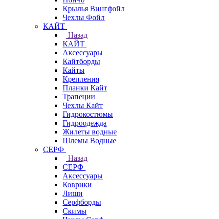
Крылья Вингфойл
Чехлы Фойл
КАЙТ
Назад
КАЙТ
Аксессуары
Кайтборды
Кайты
Крепления
Планки Кайт
Трапеции
Чехлы Кайт
Гидрокостюмы
Гидроодежда
Жилеты водные
Шлемы Водные
СЕРФ
Назад
СЕРФ
Аксессуары
Коврики
Лиши
Серфборды
Скимы