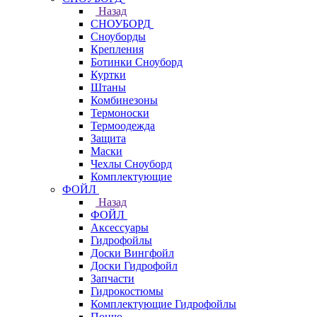
Назад
СНОУБОРД
Сноуборды
Крепления
Ботинки Сноуборд
Куртки
Штаны
Комбинезоны
Термоноски
Термоодежда
Защита
Маски
Чехлы Сноуборд
Комплектующие
ФОЙЛ
Назад
ФОЙЛ
Аксессуары
Гидрофойлы
Доски Вингфойл
Доски Гидрофойл
Запчасти
Гидрокостюмы
Комплектующие Гидрофойлы
Пончо