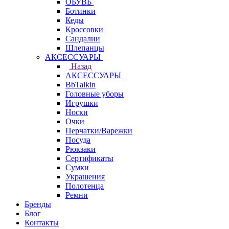
ОБУВЬ
Ботинки
Кеды
Кроссовки
Сандалии
Шлепанцы
АКСЕССУАРЫ
Назад
АКСЕССУАРЫ
BbTalkin
Головные уборы
Игрушки
Носки
Очки
Перчатки/Варежки
Посуда
Рюкзаки
Сертификаты
Сумки
Украшения
Полотенца
Ремни
Бренды
Блог
Контакты