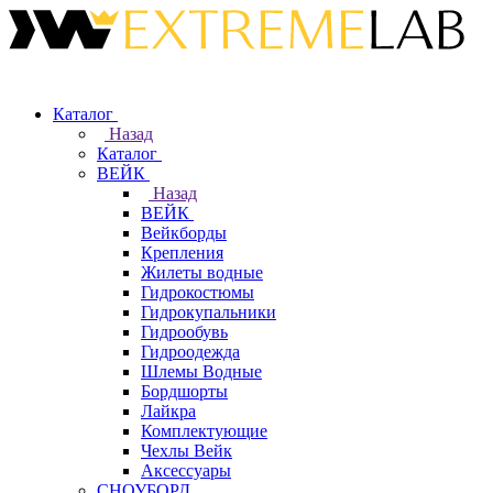
Каталог
Назад
Каталог
ВЕЙК
Назад
ВЕЙК
Вейкборды
Крепления
Жилеты водные
Гидрокостюмы
Гидрокупальники
Гидрообувь
Гидроодежда
Шлемы Водные
Бордшорты
Лайкра
Комплектующие
Чехлы Вейк
Аксессуары
СНОУБОРД