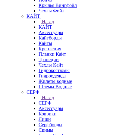
Крылья Вингфойл
Чехлы Фойл
КАЙТ
Назад
КАЙТ
Аксессуары
Кайтборды
Кайты
Крепления
Планки Кайт
Трапеции
Чехлы Кайт
Гидрокостюмы
Гидроодежда
Жилеты водные
Шлемы Водные
СЕРФ
Назад
СЕРФ
Аксессуары
Коврики
Лиши
Серфборды
Скимы