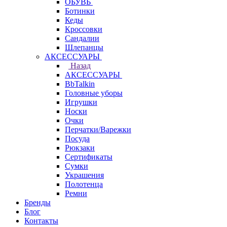
ОБУВЬ
Ботинки
Кеды
Кроссовки
Сандалии
Шлепанцы
АКСЕССУАРЫ
Назад
АКСЕССУАРЫ
BbTalkin
Головные уборы
Игрушки
Носки
Очки
Перчатки/Варежки
Посуда
Рюкзаки
Сертификаты
Сумки
Украшения
Полотенца
Ремни
Бренды
Блог
Контакты