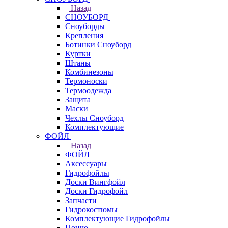
Назад
СНОУБОРД
Сноуборды
Крепления
Ботинки Сноуборд
Куртки
Штаны
Комбинезоны
Термоноски
Термоодежда
Защита
Маски
Чехлы Сноуборд
Комплектующие
ФОЙЛ
Назад
ФОЙЛ
Аксессуары
Гидрофойлы
Доски Вингфойл
Доски Гидрофойл
Запчасти
Гидрокостюмы
Комплектующие Гидрофойлы
Пончо