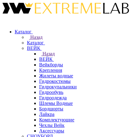
Каталог
Назад
Каталог
ВЕЙК
Назад
ВЕЙК
Вейкборды
Крепления
Жилеты водные
Гидрокостюмы
Гидрокупальники
Гидрообувь
Гидроодежда
Шлемы Водные
Бордшорты
Лайкра
Комплектующие
Чехлы Вейк
Аксессуары
СНОУБОРД