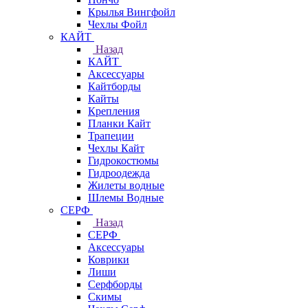
Крылья Вингфойл
Чехлы Фойл
КАЙТ
Назад
КАЙТ
Аксессуары
Кайтборды
Кайты
Крепления
Планки Кайт
Трапеции
Чехлы Кайт
Гидрокостюмы
Гидроодежда
Жилеты водные
Шлемы Водные
СЕРФ
Назад
СЕРФ
Аксессуары
Коврики
Лиши
Серфборды
Скимы