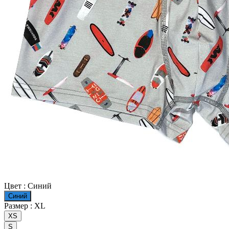
Цвет :
Синий
Синий
Размер :
XL
XS
S