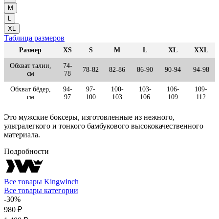
M
L
XL
Таблица размеров
Размер
XS
S
M
L
XL
XXL
Обхват талии,
74-
78-82
82-86
86-90
90-94
94-98
см
78
Обхват бёдер,
94-
97-
100-
103-
106-
109-
см
97
100
103
106
109
112
Это мужские боксеры, изготовленные из нежного,
ультралегкого и тонкого бамбукового высококачественного
материала.
Подробности
Все товары Kingwinch
Все товары категории
-30%
980 ₽