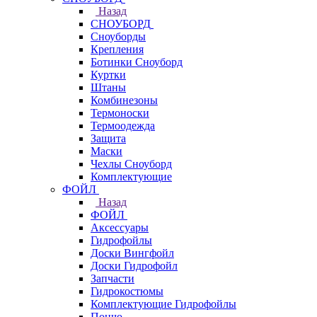
Назад
СНОУБОРД
Сноуборды
Крепления
Ботинки Сноуборд
Куртки
Штаны
Комбинезоны
Термоноски
Термоодежда
Защита
Маски
Чехлы Сноуборд
Комплектующие
ФОЙЛ
Назад
ФОЙЛ
Аксессуары
Гидрофойлы
Доски Вингфойл
Доски Гидрофойл
Запчасти
Гидрокостюмы
Комплектующие Гидрофойлы
Пончо