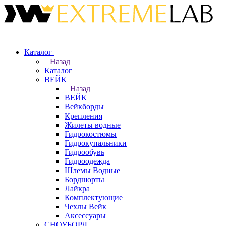
Каталог
Назад
Каталог
ВЕЙК
Назад
ВЕЙК
Вейкборды
Крепления
Жилеты водные
Гидрокостюмы
Гидрокупальники
Гидрообувь
Гидроодежда
Шлемы Водные
Бордшорты
Лайкра
Комплектующие
Чехлы Вейк
Аксессуары
СНОУБОРД