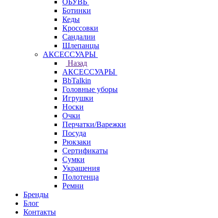
ОБУВЬ
Ботинки
Кеды
Кроссовки
Сандалии
Шлепанцы
АКСЕССУАРЫ
Назад
АКСЕССУАРЫ
BbTalkin
Головные уборы
Игрушки
Носки
Очки
Перчатки/Варежки
Посуда
Рюкзаки
Сертификаты
Сумки
Украшения
Полотенца
Ремни
Бренды
Блог
Контакты