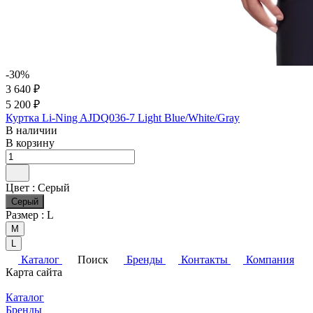
-30%
3 640 ₽
5 200 ₽
Куртка Li-Ning AJDQ036-7 Light Blue/White/Gray
В наличии
В корзину
Цвет :
Серый
Серый
Размер :
L
M
L
Каталог
Поиск
Бренды
Контакты
Компания
Карта сайта
Каталог
Бренды