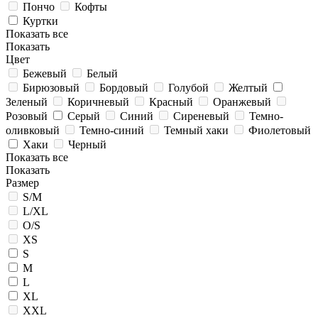
Пончо
Кофты
Куртки
Показать все
Показать
Цвет
Бежевый
Белый
Бирюзовый
Бордовый
Голубой
Желтый
Зеленый
Коричневый
Красный
Оранжевый
Розовый
Серый
Синий
Сиреневый
Темно-
оливковый
Темно-синий
Темный хаки
Фиолетовый
Хаки
Черный
Показать все
Показать
Размер
S/M
L/XL
O/S
XS
S
M
L
XL
XXL