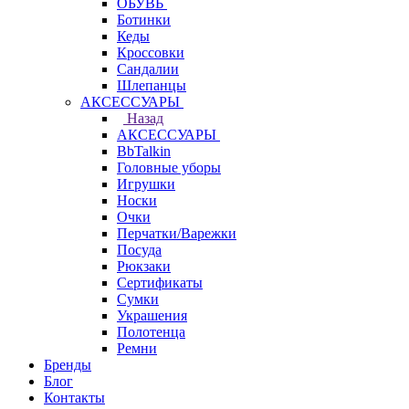
ОБУВЬ
Ботинки
Кеды
Кроссовки
Сандалии
Шлепанцы
АКСЕССУАРЫ
Назад
АКСЕССУАРЫ
BbTalkin
Головные уборы
Игрушки
Носки
Очки
Перчатки/Варежки
Посуда
Рюкзаки
Сертификаты
Сумки
Украшения
Полотенца
Ремни
Бренды
Блог
Контакты