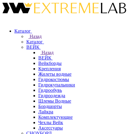
Каталог
Назад
Каталог
ВЕЙК
Назад
ВЕЙК
Вейкборды
Крепления
Жилеты водные
Гидрокостюмы
Гидрокупальники
Гидрообувь
Гидроодежда
Шлемы Водные
Бордшорты
Лайкра
Комплектующие
Чехлы Вейк
Аксессуары
СНОУБОРД