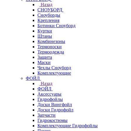
Назад
СНОУБОРД
Сноуборды
Крепления
Ботинки Сноуборд
Куртки
Штаны
Комбинезоны
Термоноски
Термоодежда
Защита
Маски
Чехлы Сноуборд
Комплектующие
ФОЙЛ
Назад
ФОЙЛ
Аксессуары
Гидрофойлы
Доски Вингфойл
Доски Гидрофойл
Запчасти
Гидрокостюмы
Комплектующие Гидрофойлы
Пончо