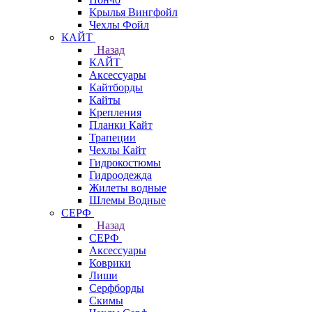
Крылья Вингфойл
Чехлы Фойл
КАЙТ
Назад
КАЙТ
Аксессуары
Кайтборды
Кайты
Крепления
Планки Кайт
Трапеции
Чехлы Кайт
Гидрокостюмы
Гидроодежда
Жилеты водные
Шлемы Водные
СЕРФ
Назад
СЕРФ
Аксессуары
Коврики
Лиши
Серфборды
Скимы