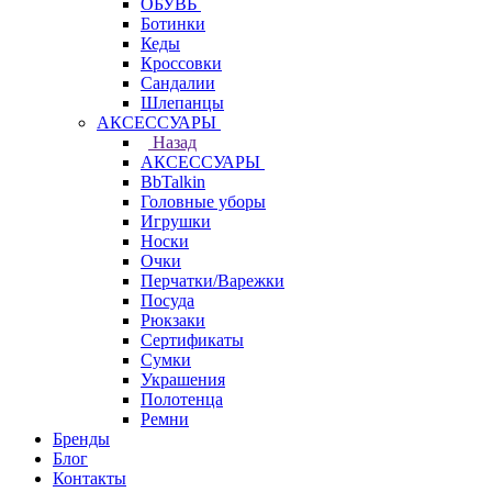
ОБУВЬ
Ботинки
Кеды
Кроссовки
Сандалии
Шлепанцы
АКСЕССУАРЫ
Назад
АКСЕССУАРЫ
BbTalkin
Головные уборы
Игрушки
Носки
Очки
Перчатки/Варежки
Посуда
Рюкзаки
Сертификаты
Сумки
Украшения
Полотенца
Ремни
Бренды
Блог
Контакты