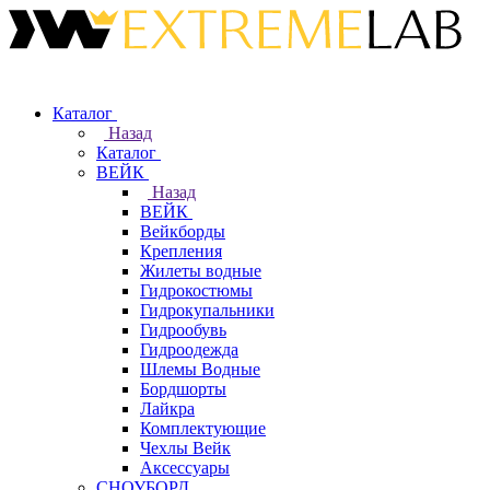
Каталог
Назад
Каталог
ВЕЙК
Назад
ВЕЙК
Вейкборды
Крепления
Жилеты водные
Гидрокостюмы
Гидрокупальники
Гидрообувь
Гидроодежда
Шлемы Водные
Бордшорты
Лайкра
Комплектующие
Чехлы Вейк
Аксессуары
СНОУБОРД