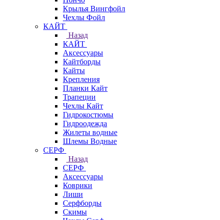
Крылья Вингфойл
Чехлы Фойл
КАЙТ
Назад
КАЙТ
Аксессуары
Кайтборды
Кайты
Крепления
Планки Кайт
Трапеции
Чехлы Кайт
Гидрокостюмы
Гидроодежда
Жилеты водные
Шлемы Водные
СЕРФ
Назад
СЕРФ
Аксессуары
Коврики
Лиши
Серфборды
Скимы