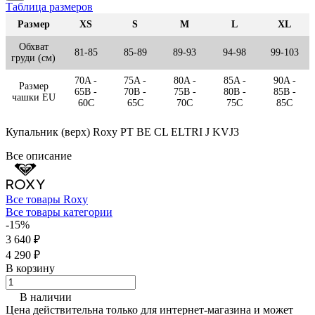
Таблица размеров
Размер
XS
S
M
L
XL
Обхват
81-85
85-89
89-93
94-98
99-103
груди (см)
70A -
75A -
80A -
85A -
90A -
Размер
65B -
70B -
75B -
80B -
85B -
чашки EU
60C
65C
70C
75C
85C
Купальник (верх) Roxy PT BE CL ELTRI J KVJ3
Все описание
Все товары Roxy
Все товары категории
-15%
3 640 ₽
4 290 ₽
В корзину
В наличии
Цена действительна только для интернет-магазина и может