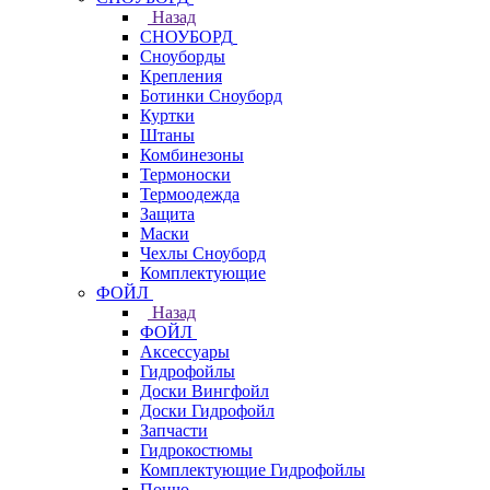
Назад
СНОУБОРД
Сноуборды
Крепления
Ботинки Сноуборд
Куртки
Штаны
Комбинезоны
Термоноски
Термоодежда
Защита
Маски
Чехлы Сноуборд
Комплектующие
ФОЙЛ
Назад
ФОЙЛ
Аксессуары
Гидрофойлы
Доски Вингфойл
Доски Гидрофойл
Запчасти
Гидрокостюмы
Комплектующие Гидрофойлы
Пончо