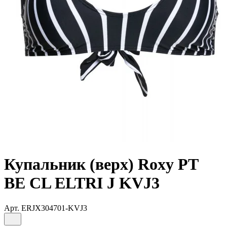
Купальник (верх) Roxy PT
BE CL ELTRI J KVJ3
Арт.
ERJX304701-KVJ3