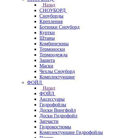
Назад
СНОУБОРД
Сноуборды
Крепления
Ботинки Сноуборд
Куртки
Штаны
Комбинезоны
Термоноски
Термоодежда
Защита
Маски
Чехлы Сноуборд
Комплектующие
ФОЙЛ
Назад
ФОЙЛ
Аксессуары
Гидрофойлы
Доски Вингфойл
Доски Гидрофойл
Запчасти
Гидрокостюмы
Комплектующие Гидрофойлы
Пончо