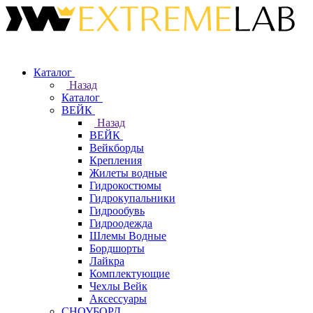
Каталог
Назад
Каталог
ВЕЙК
Назад
ВЕЙК
Вейкборды
Крепления
Жилеты водные
Гидрокостюмы
Гидрокупальники
Гидрообувь
Гидроодежда
Шлемы Водные
Бордшорты
Лайкра
Комплектующие
Чехлы Вейк
Аксессуары
СНОУБОРД