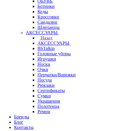
ОБУВЬ
Ботинки
Кеды
Кроссовки
Сандалии
Шлепанцы
АКСЕССУАРЫ
Назад
АКСЕССУАРЫ
BbTalkin
Головные уборы
Игрушки
Носки
Очки
Перчатки/Варежки
Посуда
Рюкзаки
Сертификаты
Сумки
Украшения
Полотенца
Ремни
Бренды
Блог
Контакты