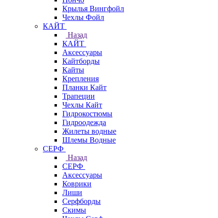
Крылья Вингфойл
Чехлы Фойл
КАЙТ
Назад
КАЙТ
Аксессуары
Кайтборды
Кайты
Крепления
Планки Кайт
Трапеции
Чехлы Кайт
Гидрокостюмы
Гидроодежда
Жилеты водные
Шлемы Водные
СЕРФ
Назад
СЕРФ
Аксессуары
Коврики
Лиши
Серфборды
Скимы