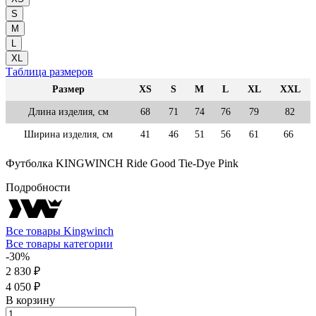
S
M
L
XL
Таблица размеров
Размер
XS
S
M
L
XL
XXL
Длина изделия, см
68
71
74
76
79
82
Ширина изделия, см
41
46
51
56
61
66
Футболка KINGWINCH Ride Good Tie-Dye Pink
Подробности
Все товары Kingwinch
Все товары категории
-30%
2 830 ₽
4 050 ₽
В корзину