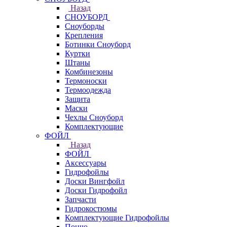
Назад
СНОУБОРД
Сноуборды
Крепления
Ботинки Сноуборд
Куртки
Штаны
Комбинезоны
Термоноски
Термоодежда
Защита
Маски
Чехлы Сноуборд
Комплектующие
ФОЙЛ
Назад
ФОЙЛ
Аксессуары
Гидрофойлы
Доски Вингфойл
Доски Гидрофойл
Запчасти
Гидрокостюмы
Комплектующие Гидрофойлы
Пончо