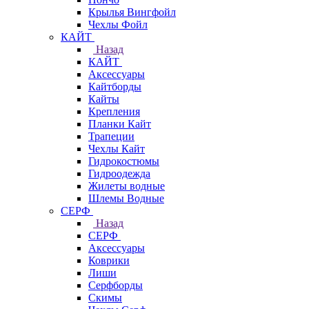
Крылья Вингфойл
Чехлы Фойл
КАЙТ
Назад
КАЙТ
Аксессуары
Кайтборды
Кайты
Крепления
Планки Кайт
Трапеции
Чехлы Кайт
Гидрокостюмы
Гидроодежда
Жилеты водные
Шлемы Водные
СЕРФ
Назад
СЕРФ
Аксессуары
Коврики
Лиши
Серфборды
Скимы