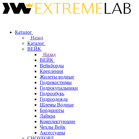
Каталог
Назад
Каталог
ВЕЙК
Назад
ВЕЙК
Вейкборды
Крепления
Жилеты водные
Гидрокостюмы
Гидрокупальники
Гидрообувь
Гидроодежда
Шлемы Водные
Бордшорты
Лайкра
Комплектующие
Чехлы Вейк
Аксессуары
СНОУБОРД