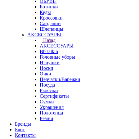
ОБУВЬ
Ботинки
Кеды
Кроссовки
Сандалии
Шлепанцы
АКСЕССУАРЫ
Назад
АКСЕССУАРЫ
BbTalkin
Головные уборы
Игрушки
Носки
Очки
Перчатки/Варежки
Посуда
Рюкзаки
Сертификаты
Сумки
Украшения
Полотенца
Ремни
Бренды
Блог
Контакты