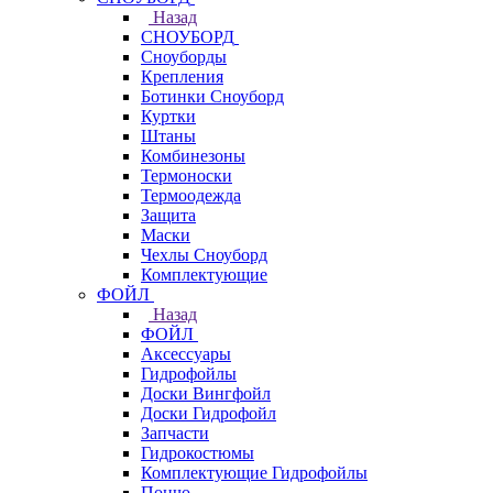
Назад
СНОУБОРД
Сноуборды
Крепления
Ботинки Сноуборд
Куртки
Штаны
Комбинезоны
Термоноски
Термоодежда
Защита
Маски
Чехлы Сноуборд
Комплектующие
ФОЙЛ
Назад
ФОЙЛ
Аксессуары
Гидрофойлы
Доски Вингфойл
Доски Гидрофойл
Запчасти
Гидрокостюмы
Комплектующие Гидрофойлы
Пончо