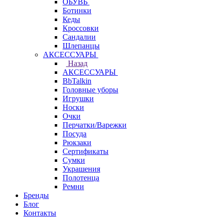
ОБУВЬ
Ботинки
Кеды
Кроссовки
Сандалии
Шлепанцы
АКСЕССУАРЫ
Назад
АКСЕССУАРЫ
BbTalkin
Головные уборы
Игрушки
Носки
Очки
Перчатки/Варежки
Посуда
Рюкзаки
Сертификаты
Сумки
Украшения
Полотенца
Ремни
Бренды
Блог
Контакты