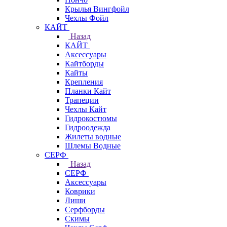
Крылья Вингфойл
Чехлы Фойл
КАЙТ
Назад
КАЙТ
Аксессуары
Кайтборды
Кайты
Крепления
Планки Кайт
Трапеции
Чехлы Кайт
Гидрокостюмы
Гидроодежда
Жилеты водные
Шлемы Водные
СЕРФ
Назад
СЕРФ
Аксессуары
Коврики
Лиши
Серфборды
Скимы