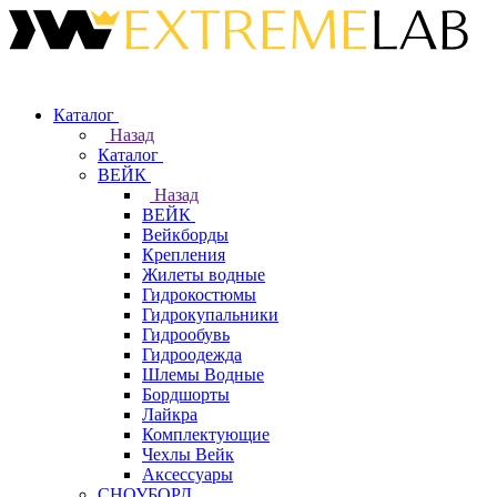
Каталог
Назад
Каталог
ВЕЙК
Назад
ВЕЙК
Вейкборды
Крепления
Жилеты водные
Гидрокостюмы
Гидрокупальники
Гидрообувь
Гидроодежда
Шлемы Водные
Бордшорты
Лайкра
Комплектующие
Чехлы Вейк
Аксессуары
СНОУБОРД