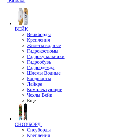
Каталог
ВЕЙК
Вейкборды
Крепления
Жилеты водные
Гидрокостюмы
Гидрокупальники
Гидрообувь
Гидроодежда
Шлемы Водные
Бордшорты
Лайкра
Комплектующие
Чехлы Вейк
Еще
СНОУБОРД
Сноуборды
Крепления