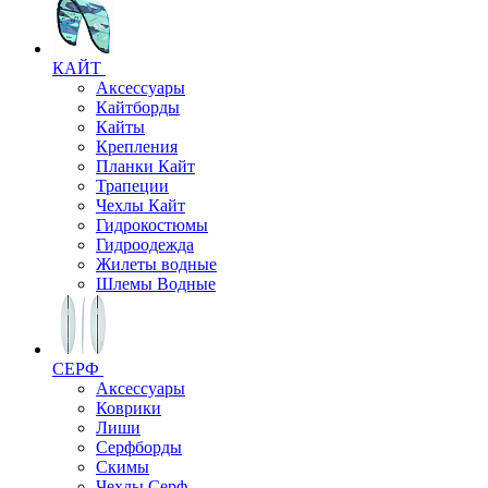
КАЙТ
Аксессуары
Кайтборды
Кайты
Крепления
Планки Кайт
Трапеции
Чехлы Кайт
Гидрокостюмы
Гидроодежда
Жилеты водные
Шлемы Водные
СЕРФ
Аксессуары
Коврики
Лиши
Серфборды
Скимы
Чехлы Cерф