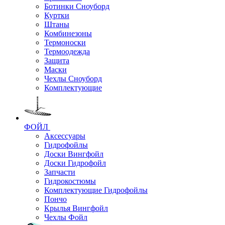
Ботинки Сноуборд
Куртки
Штаны
Комбинезоны
Термоноски
Термоодежда
Защита
Маски
Чехлы Сноуборд
Комплектующие
ФОЙЛ
Аксессуары
Гидрофойлы
Доски Вингфойл
Доски Гидрофойл
Запчасти
Гидрокостюмы
Комплектующие Гидрофойлы
Пончо
Крылья Вингфойл
Чехлы Фойл