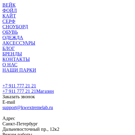
ВЕЙК
ФОЙЛ
КАЙТ
СЕРФ
СНОУБОРД
ОБУВЬ
ОДЕЖДА
АКСЕССУАРЫ
БЛОГ
БРЕНДЫ
КОНТАКТЫ
О НАС
НАШИ ПАРКИ
+7 911 777 21 21
+7 911 777 21 21
Магазин
Заказать звонок
E-mail
support@kwextremelab.ru
Адрес
Санкт-Петербург
Дальневосточный пр., 12к2
Режим работы