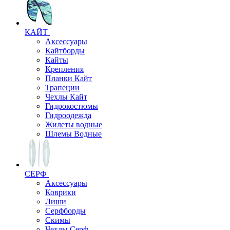
КАЙТ
Аксессуары
Кайтборды
Кайты
Крепления
Планки Кайт
Трапеции
Чехлы Кайт
Гидрокостюмы
Гидроодежда
Жилеты водные
Шлемы Водные
СЕРФ
Аксессуары
Коврики
Лиши
Серфборды
Скимы
Чехлы Cерф