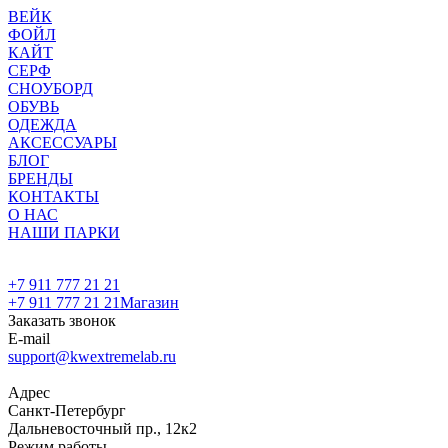
ВЕЙК
ФОЙЛ
КАЙТ
СЕРФ
СНОУБОРД
ОБУВЬ
ОДЕЖДА
АКСЕССУАРЫ
БЛОГ
БРЕНДЫ
КОНТАКТЫ
О НАС
НАШИ ПАРКИ
+7 911 777 21 21
+7 911 777 21 21
Магазин
Заказать звонок
E-mail
support@kwextremelab.ru
Адрес
Санкт-Петербург
Дальневосточный пр., 12к2
Режим работы