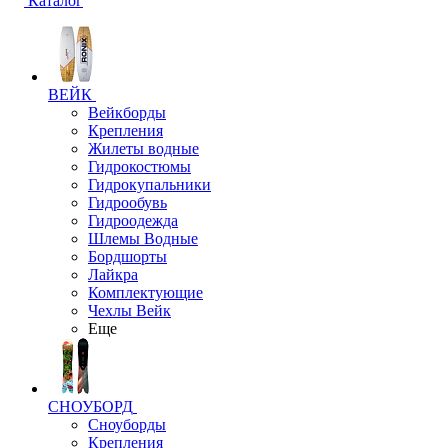
Каталог
ВЕЙК
Вейкборды
Крепления
Жилеты водные
Гидрокостюмы
Гидрокупальники
Гидрообувь
Гидроодежда
Шлемы Водные
Бордшорты
Лайкра
Комплектующие
Чехлы Вейк
Еще
СНОУБОРД
Сноуборды
Крепления