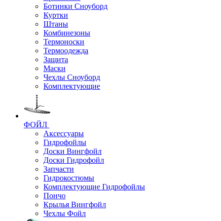
Ботинки Сноуборд
Куртки
Штаны
Комбинезоны
Термоноски
Термоодежда
Защита
Маски
Чехлы Сноуборд
Комплектующие
ФОЙЛ
Аксессуары
Гидрофойлы
Доски Вингфойл
Доски Гидрофойл
Запчасти
Гидрокостюмы
Комплектующие Гидрофойлы
Пончо
Крылья Вингфойл
Чехлы Фойл