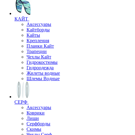
КАЙТ
Аксессуары
Кайтборды
Кайты
Крепления
Планки Кайт
Трапеции
Чехлы Кайт
Гидрокостюмы
Гидроодежда
Жилеты водные
Шлемы Водные
СЕРФ
Аксессуары
Коврики
Лиши
Серфборды
Скимы
Чехлы Cерф