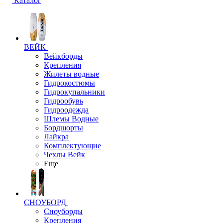
Каталог
ВЕЙК
Вейкборды
Крепления
Жилеты водные
Гидрокостюмы
Гидрокупальники
Гидрообувь
Гидроодежда
Шлемы Водные
Бордшорты
Лайкра
Комплектующие
Чехлы Вейк
Еще
СНОУБОРД
Сноуборды
Крепления