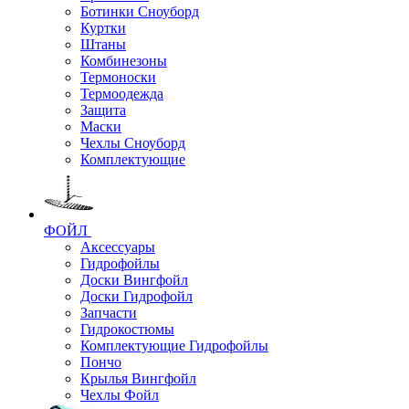
Ботинки Сноуборд
Куртки
Штаны
Комбинезоны
Термоноски
Термоодежда
Защита
Маски
Чехлы Сноуборд
Комплектующие
ФОЙЛ
Аксессуары
Гидрофойлы
Доски Вингфойл
Доски Гидрофойл
Запчасти
Гидрокостюмы
Комплектующие Гидрофойлы
Пончо
Крылья Вингфойл
Чехлы Фойл