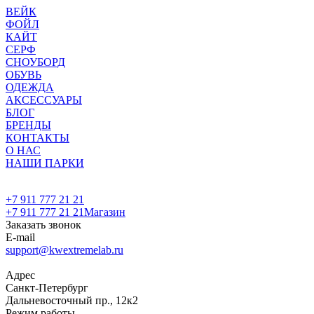
ВЕЙК
ФОЙЛ
КАЙТ
СЕРФ
СНОУБОРД
ОБУВЬ
ОДЕЖДА
АКСЕССУАРЫ
БЛОГ
БРЕНДЫ
КОНТАКТЫ
О НАС
НАШИ ПАРКИ
+7 911 777 21 21
+7 911 777 21 21
Магазин
Заказать звонок
E-mail
support@kwextremelab.ru
Адрес
Санкт-Петербург
Дальневосточный пр., 12к2
Режим работы