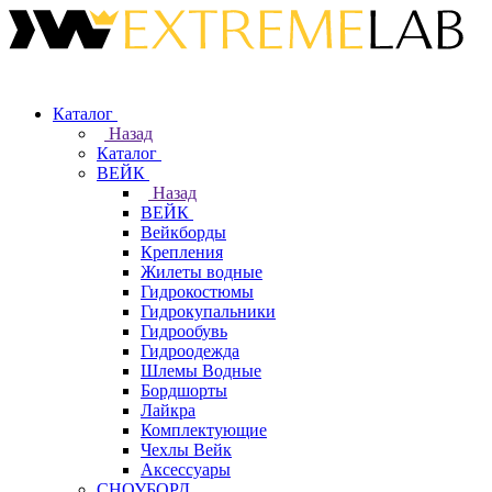
Каталог
Назад
Каталог
ВЕЙК
Назад
ВЕЙК
Вейкборды
Крепления
Жилеты водные
Гидрокостюмы
Гидрокупальники
Гидрообувь
Гидроодежда
Шлемы Водные
Бордшорты
Лайкра
Комплектующие
Чехлы Вейк
Аксессуары
СНОУБОРД