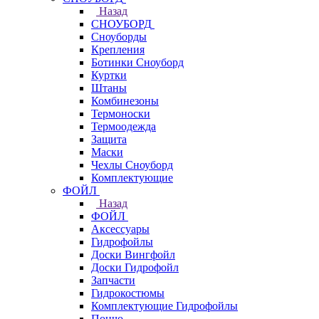
Назад
СНОУБОРД
Сноуборды
Крепления
Ботинки Сноуборд
Куртки
Штаны
Комбинезоны
Термоноски
Термоодежда
Защита
Маски
Чехлы Сноуборд
Комплектующие
ФОЙЛ
Назад
ФОЙЛ
Аксессуары
Гидрофойлы
Доски Вингфойл
Доски Гидрофойл
Запчасти
Гидрокостюмы
Комплектующие Гидрофойлы
Пончо