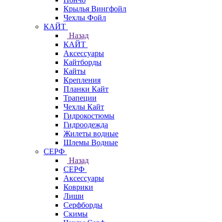
Крылья Вингфойл
Чехлы Фойл
КАЙТ
Назад
КАЙТ
Аксессуары
Кайтборды
Кайты
Крепления
Планки Кайт
Трапеции
Чехлы Кайт
Гидрокостюмы
Гидроодежда
Жилеты водные
Шлемы Водные
СЕРФ
Назад
СЕРФ
Аксессуары
Коврики
Лиши
Серфборды
Скимы