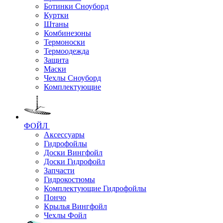
Ботинки Сноуборд
Куртки
Штаны
Комбинезоны
Термоноски
Термоодежда
Защита
Маски
Чехлы Сноуборд
Комплектующие
ФОЙЛ
Аксессуары
Гидрофойлы
Доски Вингфойл
Доски Гидрофойл
Запчасти
Гидрокостюмы
Комплектующие Гидрофойлы
Пончо
Крылья Вингфойл
Чехлы Фойл