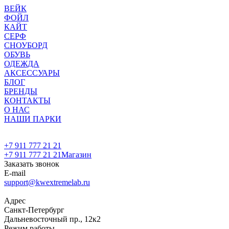
ВЕЙК
ФОЙЛ
КАЙТ
СЕРФ
СНОУБОРД
ОБУВЬ
ОДЕЖДА
АКСЕССУАРЫ
БЛОГ
БРЕНДЫ
КОНТАКТЫ
О НАС
НАШИ ПАРКИ
+7 911 777 21 21
+7 911 777 21 21
Магазин
Заказать звонок
E-mail
support@kwextremelab.ru
Адрес
Санкт-Петербург
Дальневосточный пр., 12к2
Режим работы