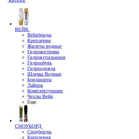
Каталог
ВЕЙК
Вейкборды
Крепления
Жилеты водные
Гидрокостюмы
Гидрокупальники
Гидрообувь
Гидроодежда
Шлемы Водные
Бордшорты
Лайкра
Комплектующие
Чехлы Вейк
Еще
СНОУБОРД
Сноуборды
Крепления