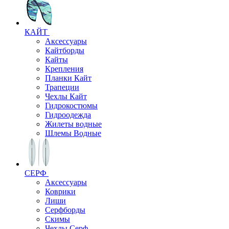
КАЙТ
Аксессуары
Кайтборды
Кайты
Крепления
Планки Кайт
Трапеции
Чехлы Кайт
Гидрокостюмы
Гидроодежда
Жилеты водные
Шлемы Водные
СЕРФ
Аксессуары
Коврики
Лиши
Серфборды
Скимы
Чехлы Cерф