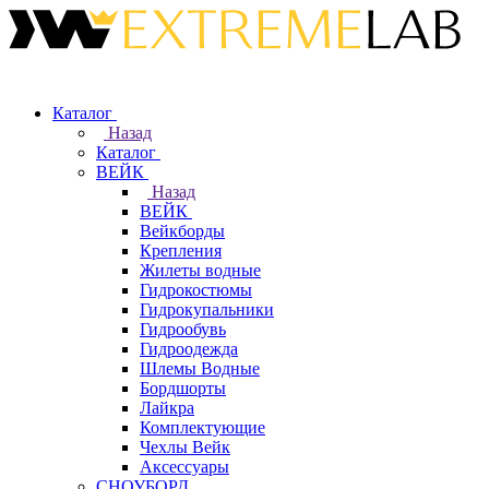
Каталог
Назад
Каталог
ВЕЙК
Назад
ВЕЙК
Вейкборды
Крепления
Жилеты водные
Гидрокостюмы
Гидрокупальники
Гидрообувь
Гидроодежда
Шлемы Водные
Бордшорты
Лайкра
Комплектующие
Чехлы Вейк
Аксессуары
СНОУБОРД