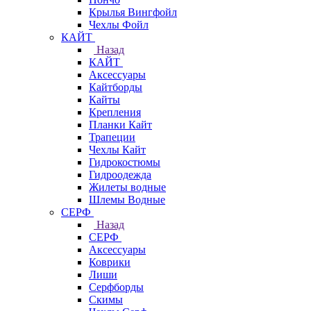
Крылья Вингфойл
Чехлы Фойл
КАЙТ
Назад
КАЙТ
Аксессуары
Кайтборды
Кайты
Крепления
Планки Кайт
Трапеции
Чехлы Кайт
Гидрокостюмы
Гидроодежда
Жилеты водные
Шлемы Водные
СЕРФ
Назад
СЕРФ
Аксессуары
Коврики
Лиши
Серфборды
Скимы