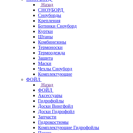
Назад
СНОУБОРД
Сноуборды
Крепления
Ботинки Сноуборд
Куртки
Штаны
Комбинезоны
Термоноски
Термоодежда
Защита
Маски
Чехлы Сноуборд
Комплектующие
ФОЙЛ
Назад
ФОЙЛ
Аксессуары
Гидрофойлы
Доски Вингфойл
Доски Гидрофойл
Запчасти
Гидрокостюмы
Комплектующие Гидрофойлы
Пончо