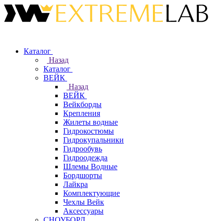
Каталог
Назад
Каталог
ВЕЙК
Назад
ВЕЙК
Вейкборды
Крепления
Жилеты водные
Гидрокостюмы
Гидрокупальники
Гидрообувь
Гидроодежда
Шлемы Водные
Бордшорты
Лайкра
Комплектующие
Чехлы Вейк
Аксессуары
СНОУБОРД