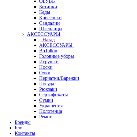
ОБУВЬ
Ботинки
Кеды
Кроссовки
Сандалии
Шлепанцы
АКСЕССУАРЫ
Назад
АКСЕССУАРЫ
BbTalkin
Головные уборы
Игрушки
Носки
Очки
Перчатки/Варежки
Посуда
Рюкзаки
Сертификаты
Сумки
Украшения
Полотенца
Ремни
Бренды
Блог
Контакты