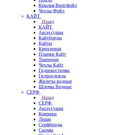
Крылья Вингфойл
Чехлы Фойл
КАЙТ
Назад
КАЙТ
Аксессуары
Кайтборды
Кайты
Крепления
Планки Кайт
Трапеции
Чехлы Кайт
Гидрокостюмы
Гидроодежда
Жилеты водные
Шлемы Водные
СЕРФ
Назад
СЕРФ
Аксессуары
Коврики
Лиши
Серфборды
Скимы