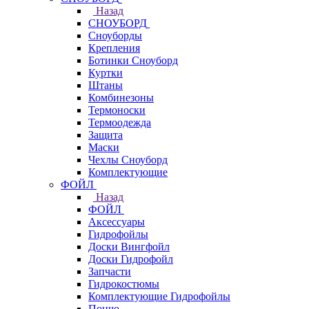
Назад
СНОУБОРД
Сноуборды
Крепления
Ботинки Сноуборд
Куртки
Штаны
Комбинезоны
Термоноски
Термоодежда
Защита
Маски
Чехлы Сноуборд
Комплектующие
ФОЙЛ
Назад
ФОЙЛ
Аксессуары
Гидрофойлы
Доски Вингфойл
Доски Гидрофойл
Запчасти
Гидрокостюмы
Комплектующие Гидрофойлы
Пончо