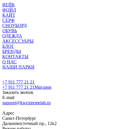
ВЕЙК
ФОЙЛ
КАЙТ
СЕРФ
СНОУБОРД
ОБУВЬ
ОДЕЖДА
АКСЕССУАРЫ
БЛОГ
БРЕНДЫ
КОНТАКТЫ
О НАС
НАШИ ПАРКИ
+7 911 777 21 21
+7 911 777 21 21
Магазин
Заказать звонок
E-mail
support@kwextremelab.ru
Адрес
Санкт-Петербург
Дальневосточный пр., 12к2
Режим работы