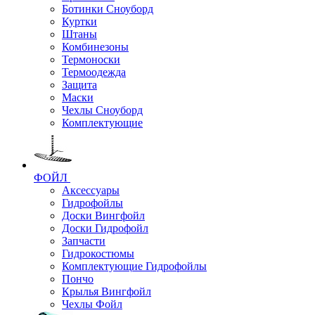
Ботинки Сноуборд
Куртки
Штаны
Комбинезоны
Термоноски
Термоодежда
Защита
Маски
Чехлы Сноуборд
Комплектующие
ФОЙЛ
Аксессуары
Гидрофойлы
Доски Вингфойл
Доски Гидрофойл
Запчасти
Гидрокостюмы
Комплектующие Гидрофойлы
Пончо
Крылья Вингфойл
Чехлы Фойл