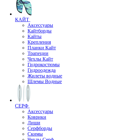
КАЙТ
Аксессуары
Кайтборды
Кайты
Крепления
Планки Кайт
Трапеции
Чехлы Кайт
Гидрокостюмы
Гидроодежда
Жилеты водные
Шлемы Водные
СЕРФ
Аксессуары
Коврики
Лиши
Серфборды
Скимы
Чехлы Cерф