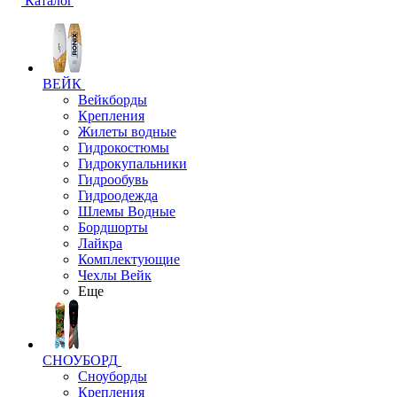
Каталог
ВЕЙК
Вейкборды
Крепления
Жилеты водные
Гидрокостюмы
Гидрокупальники
Гидрообувь
Гидроодежда
Шлемы Водные
Бордшорты
Лайкра
Комплектующие
Чехлы Вейк
Еще
СНОУБОРД
Сноуборды
Крепления